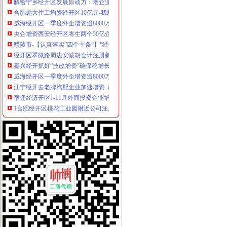
合肥远大住工增资经开区10亿元-我爱铺网
威海经开区一季度外企增资逾8000万美元
央企增资西安经开区将生两个50亿企业-文汇网
醴陵市-【认真落实”四个十条“】“经开区十条”掷地有声
经开区翠微路周边安诚胡会计注册新公司增资验资变更-爱喇叭网
嘉兴经开抓好“技改增资”确保稳增长-嘉兴在线
威海经开区一季度外企增资逾8000万美元|山东省商务厅
江宁经开去老牌汽配企业加速增资_新能源资讯_中国新能源网
宿迁经济开区1-11月外商投资企业增资扩股踊跃-直通县区-西楚网-宿
1合肥经开区桃花工业园附近公司注册股权转让增资验资找李会计经验
韩路路会计在经开区天门湖新界周边快速注册公司代账增资验资报告-
武进教育信息网__关于下达经开区学校教师增资补发经费的通知
铜陵经开区铜基新材料产业发展基金新增资5亿元|铜基|经开区|新材料_
看赣州经开区如何推动企业发展升级-赣州江钨,赣州经开区-赣州频道
经开区注册公司工商年检备案增资验资找姚宁宁会计-合肥58同城
相城经开区增资扩股项目的丝列表-雪球
吉林辽源经开区增资辽源各类公司收购-爱喇叭网
昌乐经开区发展提质效-经济导报数字报
世界500企业入驻西安经开区5项目投资超14亿_云南网
岳经开区重招商引资中介人高可300万元_园区频道_红网
东平经开区组合拳化解“用工难”-经济导报数字报