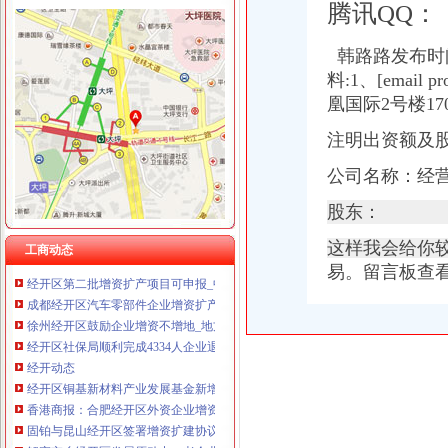
腾讯QQ：
韩路路发布时
料:1、[emai
经开区公司增资
凰国际2号楼1
2017井冈山经开区发展建设回眸———十大亮点刷出幸福感_中国吉安网
注明出资额及
[公告]15望经开：望城经开区建设开发公司跟踪评级报告-[中财网]
国务院发文支持符合条件的国家级经开区企业上市_东方财富网
公司名称：经
立足创业创新实现转型升级三年间再造一个开发区-嘉兴经济开发区发
江西赣粤高速公路股份有限公司关于子公司高速实业增资的公告|净利润
股东：
经开股份成功实现增资扩股-新闻中心-北京经济技术开发区
这样我会给你
【58同城】经开区验资_经开区代理验资公司_经开区增资验资
工商动态
经开区第二批增资扩产项目可申报_中国昆明_经济园区
易。
留言板查
成都经开区汽车零部件企业增资扩产_成都汽车网_新浪汽车_新浪网
徐州经开区鼓励企业增资不增地_地方_中国国土资源报网
经开区社保局顺利完成4334人企业退休人员养老金增资补发金额528万
经开动态
经开区铜基新材料产业发展基金新增资5亿元-经济技术开发区-铜陵市人
香港商报：合肥经开区外资企业增资势头不减国家级合肥经济技术开发
固铂与昆山经开区签署增资扩建协议|新闻资讯中国汽车网
解密宁乡经开区发展原动力：老企业不断增资主导产业稳健攀升_科技