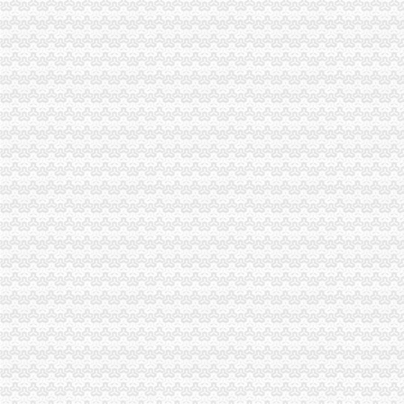
宿迁经济开区1-11月外商投资企业增资扩股踊跃-直通县区-西楚网-宿
1合肥经开区桃花工业园附近公司注册股权转让增资验资找李会计经验
韩路路会计在经开区天门湖新界周边快速注册公司代账增资验资报告-
武进教育信息网__关于下达经开区学校教师增资补发经费的通知
铜陵经开区铜基新材料产业发展基金新增资5亿元|铜基|经开区|新材料_
看赣州经开区如何推动企业发展升级-赣州江钨,赣州经开区-赣州频道
经开区注册公司工商年检备案增资验资找姚宁宁会计-合肥58同城
相城经开区增资扩股项目的丝列表-雪球
吉林辽源经开区增资辽源各类公司收购-爱喇叭网
昌乐经开区发展提质效-经济导报数字报
世界500企业入驻西安经开区5项目投资超14亿_云南网
岳经开区重招商引资中介人高可300万元_园区频道_红网
东平经开区组合拳化解“用工难”-经济导报数字报
沈正勤会计在经开区天门湖周边快速注册公司代账增资验-爱喇叭网
铜陵经开区铜基新材料产业发展基金新增资5亿元_财经_新民网
【为经开区明珠广场附近增资验资注册注销转让变更公司】-合肥开发
“暖巢”的效应看龙南经开区加大安商服务工作力度-龙南,经开区-赣
经开区西洽会79个项目签约总投资达352.3亿元-新闻频道-西部网（
经开区汤桃路口附近注册公司的增资验资的代账选小江_志趣网
成都经开区掀起工业投资增资热潮_新闻中心_新浪网
中新网湖北湖北新闻网武汉临空港经开区14个项目集体开工总投资56