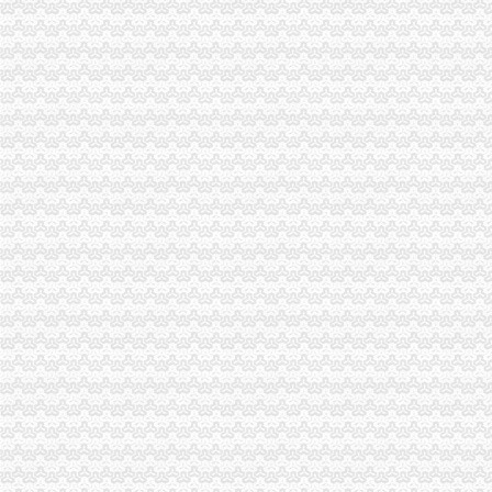
立足创业创新实现转型升级三年间再造一个开发区-嘉兴经济开发区发
江西赣粤高速公路股份有限公司关于子公司高速实业增资的公告|净利润
经开股份成功实现增资扩股-新闻中心-北京经济技术开发区
【58同城】经开区验资_经开区代理验资公司_经开区增资验资
经开区第二批增资扩产项目可申报_中国昆明_经济园区
成都经开区汽车零部件企业增资扩产_成都汽车网_新浪汽车_新浪网
徐州经开区鼓励企业增资不增地_地方_中国国土资源报网
经开区社保局顺利完成4334人企业退休人员养老金增资补发金额528万
经开动态
经开区铜基新材料产业发展基金新增资5亿元-经济技术开发区-铜陵市人
香港商报：合肥经开区外资企业增资势头不减国家级合肥经济技术开发
固铂与昆山经开区签署增资扩建协议|新闻资讯中国汽车网
解密宁乡经开区发展原动力：老企业不断增资主导产业稳健攀升_科技
合肥远大住工增资经开区10亿元-我爱铺网
威海经开区一季度外企增资逾8000万美元
央企增资西安经开区将生两个50亿企业-文汇网
醴陵市-【认真落实”四个十条“】“经开区十条”掷地有声
经开区翠微路周边安诚胡会计注册新公司增资验资变更-爱喇叭网
嘉兴经开抓好“技改增资”确保稳增长-嘉兴在线
威海经开区一季度外企增资逾8000万美元|山东省商务厅
江宁经开去老牌汽配企业加速增资_新能源资讯_中国新能源网