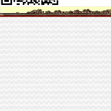
沈正勤会计在经开区天门湖周边快速注册公司代账增资验-爱喇叭网
铜陵经开区铜基新材料产业发展基金新增资5亿元_财经_新民网
【为经开区明珠广场附近增资验资注册注销转让变更公司】-合肥开发
“暖巢”的效应看龙南经开区加大安商服务工作力度-龙南,经开区-赣
经开区西洽会79个项目签约总投资达352.3亿元-新闻频道-西部网（
经开区汤桃路口附近注册公司的增资验资的代账选小江_志趣网
成都经开区掀起工业投资增资热潮_新闻中心_新浪网
中新网湖北湖北新闻网武汉临空港经开区14个项目集体开工总投资56
铜陵经开区铜基新材料产业发展基金新增资5亿元铜资讯-有金属新闻-
经开区27个项目集中开工和投产-市场-芜湖乐居网
天合东方增资建设气囊生产线经开区汽车产业链完善-新闻频道-华商网
经开区开启“基金+项目”PPP合作运营模式_河北新闻网
岳经开区集中签约73个项目总投资达339亿元-市州精选-湖南在线-
哈经开区多种形式助企业拓展融资渠道--哈尔滨新闻网
长沙经开区年产值超10亿元企业达19家_湖南频道_红网
长沙经开区引进10余招商项目年产值可增600亿_湖南频道_红网
【专业代办郑州经开区增资验资出具验资报告财务审计报告】-郑州经
临空港经开区一日签约十个产业项目?“力动力”成为其共同点_
经开区公司增资
2017井冈山经开区发展建设回眸———十大亮点刷出幸福感_中国吉安网
[公告]15望经开：望城经开区建设开发公司跟踪评级报告-[中财网]
国务院发文支持符合条件的国家级经开区企业上市_东方财富网