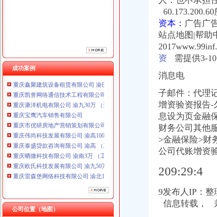
人：也不承担任何
重庆市优研房地产营销策划有限公司
60.173.200
重庆伟尚科技发展有限公司 渝高100万 （工商注册）
资本：
广告广告
重庆泰盛贷款咨询有限公司 渝高 （工商注册）
站点地图|帮助中心C
重庆晒微科技有限公司 渝南3万 （工商注册）
2017www.99i
重庆欧氏科技发展有限公司 渝九50万 （进出口权）
重庆雷森堡网络科技有限公司 渝北10万 （工商注册）
资
需提供3-10
重庆斯苔登托生物科技有限公司 渝南10万 （工商注册）
成功案例
消息电
重庆鑫聚建筑设备租赁有限公司 渝巴3万 （工商注册）
重庆凯誉网络通信技术工程有限公司 渝中300万 （工商变更）
子邮件：代理
重庆康洋机电有限公司 渝九30万 （进出口权）
增资验资报告
重庆宝鹰汽车销售有限公司
息设为页金融
重庆市优研房地产营销策划有限公司
财务公司其他
重庆伟尚科技发展有限公司 渝高100万 （工商注册）
重庆泰盛贷款咨询有限公司 渝高 （工商注册）
>金融保险>
重庆晒微科技有限公司 渝南3万 （工商注册）
公司代账增资验资
重庆欧氏科技发展有限公司 渝九50万 （进出口权）
209:29:4
重庆雷森堡网络科技有限公司 渝北10万 （工商注册）
重庆斯苔登托生物科技有限公司 渝南10万 （工商注册）
重庆鑫聚建筑设备租赁有限公司 渝巴3万 （工商注册）
9发布人IP：
重庆凯誉网络通信技术工程有限公司 渝中300万 （工商变更）
信息转载， 
公司位置（地图）
重庆康洋机电有限公司 渝九30万 （进出口权）