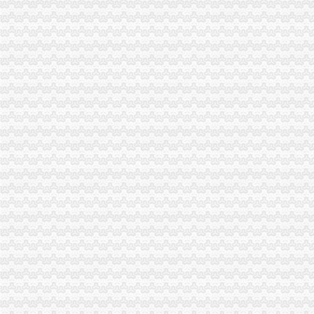
铜陵经开区铜基新材料产业发展基金新增资5亿元铜资讯-有金属新闻-
经开区27个项目集中开工和投产-市场-芜湖乐居网
天合东方增资建设气囊生产线经开区汽车产业链完善-新闻频道-华商网
经开区开启“基金+项目”PPP合作运营模式_河北新闻网
岳经开区集中签约73个项目总投资达339亿元-市州精选-湖南在线-
哈经开区多种形式助企业拓展融资渠道--哈尔滨新闻网
长沙经开区年产值超10亿元企业达19家_湖南频道_红网
长沙经开区引进10余招商项目年产值可增600亿_湖南频道_红网
【专业代办郑州经开区增资验资出具验资报告财务审计报告】-郑州经
临空港经开区一日签约十个产业项目?“力动力”成为其共同点_