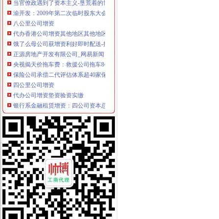
渝开发：2009年第二次临时股东大会决议公告_渝开发（000514）_公
八公里公司增资
代办香港公司增资其他地区其他地区
饿了么母公司获增资利好即时配送-搜狐科技
正源房地产开发有限公司_网易新闻
央视揭天价拖车费：救援公司拖车8公里要价12.87万__万家热线-安
保险公司承偿二代评估体系超40家保险公司忙增资_保险动态_保险_
四公里公司增资
代办公司增资垫资验资实缴
银行系金融租赁增资：四公司资本总和增长逾2倍-行业动态-添富资讯-
雏鹰农牧：关于对子公司增资的公告_牛财经
亿利能源关于向甘肃光热发电有限公司增资并向其提供建设资金借款的
[收购]五洲交通：关于广西五洲交通股份有限公司增资收购广西堂汉锌
上新街公司增资
[公告]宝胜股份：关于对四川金瑞电工有限责任公司进行增资的公告-[中
【58同城】上新街证件笔译_上新街证件笔译公司
杭州解百关于向杭州全程国际健康管理中心有限公司增资暨关联交
中小企业融资的萧山经验-普通经济学-百科全书-价值中国网
国开行增资“擦边球”-《财经网》
南岸周边公司增资
中交中央公园_重庆中交中央公园详-重庆搜狐焦点网