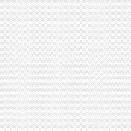
亿利能源关于向甘肃光热发电有限公司增资并向其提供建设资金借款的
[收购]五洲交通：关于广西五洲交通股份有限公司增资收购广西堂汉锌
上新街公司增资
[公告]宝胜股份：关于对四川金瑞电工有限责任公司进行增资的公告-[中
【58同城】上新街证件笔译_上新街证件笔译公司
杭州解百关于向杭州全程国际健康管理中心有限公司增资暨关联交
中小企业融资的萧山经验-普通经济学-百科全书-价值中国网
国开行增资“擦边球”-《财经网》
南岸周边公司增资
中交中央公园_重庆中交中央公园详-重庆搜狐焦点网
万科联手金地增资璞悦山项目金地持股比例33%-南京365淘房
()拟收购青岛红星物流实业有限责任公司部分股权并拟增资
重庆宗申动力机械股份有限公司对外投资暨关联交易公告_生意宝
(12/13)晚间沪深上市公司重大事项公告新快递_东方财富网
海棠溪公司增资
1009证券信息（转载）_股市论谈_论坛_天涯社区
【重庆海棠溪IT服务管理招聘网_IT服务管理招聘信息】-重庆智联招聘
（上接B006版）_证券时报网
海棠溪鲜花店
重庆南岸海棠溪院长招聘_宠才网
弹子石公司增资