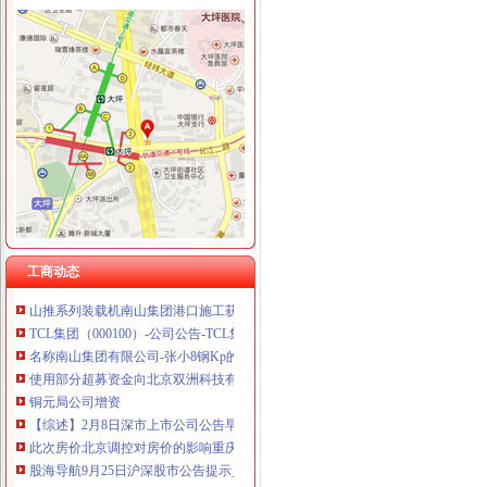
黄桷垭
黄桷垭幼儿园排名合理吗？-我要搜学网
个人资料-黄桷垭的个人主页-华商论坛
【图】黄桷垭便宜住宿_黄桷垭便宜住宿网上预订-途家网
黄桷垭鱼庄电话,黄桷垭鱼庄电话多少_图吧电话查询
南岸区南山街道黄桷垭社区：拆危房原址建新楼--重庆群众路线网
南山公司增资
中国深圳南山区黄页|名录_中国深圳南山区公司|厂家-八方资源深圳黄页
工商动态
山推系列装载机南山集团港口施工获用户好评_行业资讯_第一工程机
TCL集团（000100）-公司公告-TCL集团：关于向TCL集团财务有限公
名称南山集团有限公司-张小8钢Kp的空间-搜狐博客
使用部分超募资金向北京双洲科技有限公司增资是利好还利空？——
铜元局公司增资
【综述】2月8日深市上市公司公告早间快递_财经_凤凰网
此次房价北京调控对房价的影响重庆的影响-查股票网
股海导航9月25日沪深股市公告提示_财经频道_温州网
当官僚政遇到了资本主义-垦荒着的博客中国专栏