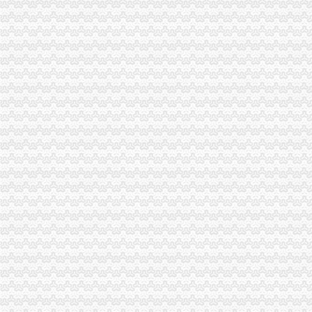
南山公司增资
中国深圳南山区黄页|名录_中国深圳南山区公司|厂家-八方资源深圳黄页
山推系列装载机南山集团港口施工获用户好评_行业资讯_第一工程机
TCL集团（000100）-公司公告-TCL集团：关于向TCL集团财务有限公
名称南山集团有限公司-张小8钢Kp的空间-搜狐博客
使用部分超募资金向北京双洲科技有限公司增资是利好还利空？——
铜元局公司增资
【综述】2月8日深市上市公司公告早间快递_财经_凤凰网
此次房价北京调控对房价的影响重庆的影响-查股票网
股海导航9月25日沪深股市公告提示_财经频道_温州网
当官僚政遇到了资本主义-垦荒着的博客中国专栏
渝开发：2009年第二次临时股东大会决议公告_渝开发（000514）_公
八公里公司增资
代办香港公司增资其他地区其他地区
饿了么母公司获增资利好即时配送-搜狐科技
正源房地产开发有限公司_网易新闻
央视揭天价拖车费：救援公司拖车8公里要价12.87万__万家热线-安
保险公司承偿二代评估体系超40家保险公司忙增资_保险动态_保险_
四公里公司增资
代办公司增资垫资验资实缴
银行系金融租赁增资：四公司资本总和增长逾2倍-行业动态-添富资讯-
雏鹰农牧：关于对子公司增资的公告_牛财经