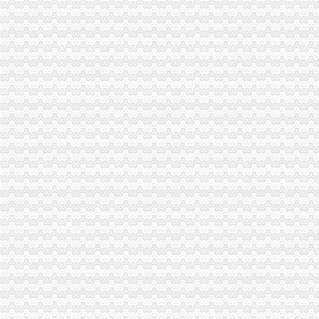
三索道（002159）华创证券有限责任公司关于公司发行股份及支付
百业网_为企业,做推广
阜南注册公司_阜南工商注册-阜易登网
重庆公司增资
重庆百货出资2.66亿再度增资金融公司持股30%_联商网
新天域资本增资新世纪百货3亿元|投资潮
重庆代理记帐|重庆财务公司|重庆文秋财务咨询有限公司|重庆工商代办
：正川股份：申万宏源证券承销保荐有限责任公司关于重庆正
重庆机电拟增资汽车零部件附属技改扩能-行业动态-汽车制动网
南岸区公司增资
对海南保亭南繁种业高技术产业基地有限公司增资暨对重庆中一种业
中房地产与中房集团9000万增资子公司重庆中房双远_股票频道_同花
重庆南岸汽车押不押车
部分超募资金对贵州新中一种业股份有限公司增资的可行研究报告
2012年重庆外资金融业发展呈现三大点-七一网
黄桷垭
黄桷垭幼儿园排名合理吗？-我要搜学网
个人资料-黄桷垭的个人主页-华商论坛
【图】黄桷垭便宜住宿_黄桷垭便宜住宿网上预订-途家网
黄桷垭鱼庄电话,黄桷垭鱼庄电话多少_图吧电话查询
南岸区南山街道黄桷垭社区：拆危房原址建新楼--重庆群众路线网