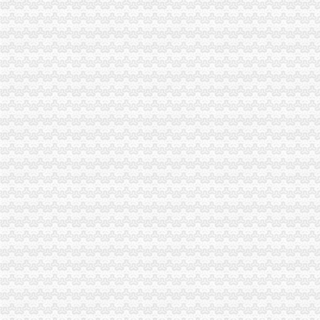
经开区公司增资
湖南老益酒业有限公司**益长春经开区-数据-益乐居网
2017井冈山经开区发展建设回眸———十大亮点刷出幸福感_中国吉安网
[公告]15望经开：望城经开区建设开发公司跟踪评级报告-[中财网]
经开区吹响大西安机器人产业发展号角|机器人|制造业|产业基地_新浪娱
龙南经开区2014年政领导班子工作总结
长生桥公司增资
长生桥豪华装修租房,黄冈长生桥豪华装修出租整租,黄冈长生桥豪华
南岸区长生桥所开展“事故、保安全”百日攻坚专项检查行动
长生桥村的同名村
疑因重心不稳重庆轨道长生桥站一老人摔下电扶梯身亡-今日重庆-华龙网
【长生桥旁楼梯房精装2房全套家电家具室内真实图片_重庆南岸
南坪公司增资
优质资产或注入G重百重商谋整体上市_网易商业
9月20日晚沪深两市上市公司公告汇总（中）
重庆农村商业银行_招聘信息_应届生求职网
【重庆有限公司注册_重庆有限公司注册公司】-中国服务商
第八届国际博会将于4月21日—24日在重庆南坪国际会展中心举行_
南岸区公司增资流程
会计服务_会计服务品牌_会计服务价格_悠牛网微词库频道
百业网_为企业,做推广