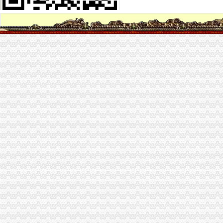
万科联手金地增资璞悦山项目金地持股比例33%-南京365淘房
()拟收购青岛红星物流实业有限责任公司部分股权并拟增资
重庆宗申动力机械股份有限公司对外投资暨关联交易公告_生意宝
(12/13)晚间沪深上市公司重大事项公告新快递_东方财富网
海棠溪公司增资
1009证券信息（转载）_股市论谈_论坛_天涯社区
【重庆海棠溪IT服务管理招聘网_IT服务管理招聘信息】-重庆智联招聘
（上接B006版）_证券时报网
海棠溪鲜花店
重庆南岸海棠溪院长招聘_宠才网
弹子石公司增资
重庆柯言置业代理有限责任公司二手房子石店附近宾馆_重庆柯言置
重庆燃气（）_公司公告_重庆燃气集团股份有限公司年报摘要
重庆燃气：关于控股股东签订战略合作协议的公告_重庆燃气（
携手ENGIE集团重庆燃气开发分布式能源项目-中国金融信息网
重庆心连心州通信有限公司子石店
茶园新区公司增资
重庆市茶园新区建设开发（集团）有限公司-阿土伯企业名录
重庆到家了网络科技有限公司南岸区茶园新区分公司_【电话地址_招聘
重庆南岸区茶园新区韵达快递公司电话、地址、速递派送范围网点分布
从危旧房改造看“重庆模式”
【重庆南岸茶园新区清洁公司渝诚绿环保客户至上】价格_厂家_图