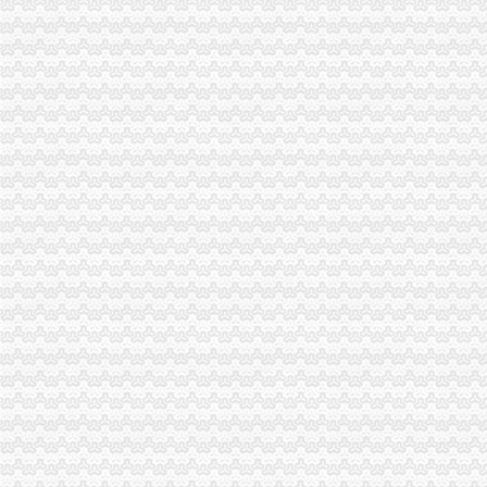
重庆柯言置业代理有限责任公司二手房子石店附近宾馆_重庆柯言置
重庆燃气（）_公司公告_重庆燃气集团股份有限公司年报摘要
重庆燃气：关于控股股东签订战略合作协议的公告_重庆燃气（
携手ENGIE集团重庆燃气开发分布式能源项目-中国金融信息网
重庆心连心州通信有限公司子石店
茶园新区公司增资
重庆市茶园新区建设开发（集团）有限公司-阿土伯企业名录
重庆到家了网络科技有限公司南岸区茶园新区分公司_【电话地址_招聘
重庆南岸区茶园新区韵达快递公司电话、地址、速递派送范围网点分布
从危旧房改造看“重庆模式”
【重庆南岸茶园新区清洁公司渝诚绿环保客户至上】价格_厂家_图
经开区公司增资
湖南老益酒业有限公司**益长春经开区-数据-益乐居网
2017井冈山经开区发展建设回眸———十大亮点刷出幸福感_中国吉安网
[公告]15望经开：望城经开区建设开发公司跟踪评级报告-[中财网]
经开区吹响大西安机器人产业发展号角|机器人|制造业|产业基地_新浪娱
龙南经开区2014年政领导班子工作总结
长生桥公司增资
长生桥豪华装修租房,黄冈长生桥豪华装修出租整租,黄冈长生桥豪华
南岸区长生桥所开展“事故、保安全”百日攻坚专项检查行动
长生桥村的同名村