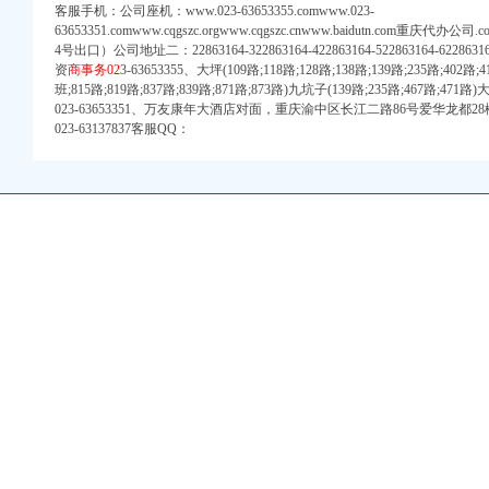
客服手机：公司座机：www.023-63653355.comwww.023-
63653351.comwww.cqgszc.orgwww.cqgszc.cnwww.baidutn.co
注册）
4号出口）公司地址二：22863164-322863164-422863164-522863164-6228
资
商事务02
3-63653355、大坪(109路;118路;128路;138路;139路;235路;402路;
班;815路;819路;837路;839路;871路;873路)九坑子(139路;235路;467路;4
023-63653351、万友康年大酒店对面，重庆渝中区长江二路86号爱华龙都2
权）
023-63137837客服QQ：
注册）
工商注册）
商注册）
 （工商变更）
注册）
权）
注册）
工商注册）
商注册）
 （工商变更）