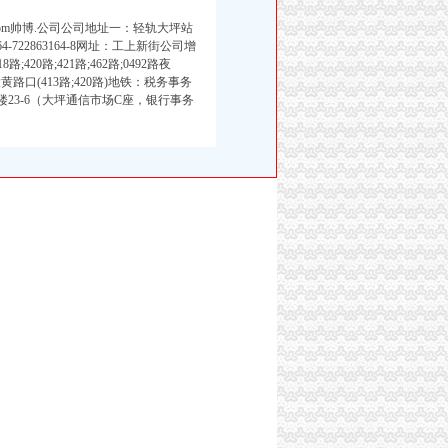
m重庆代办公司.com帅博.公司公司地址一：轻轨大坪站
63164-722863164-8网址：工上新街公司增
418路;420路;421路;462路;0492路夜
71路)大黄路口(413路;420路)地铁：税务事务
8楼23-6（大坪通信市场C座，银行事务