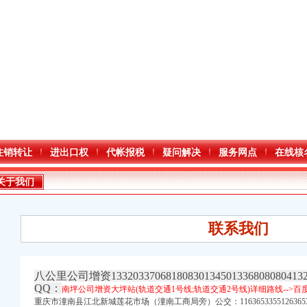
注销转让
进出口权
代帐报税
疑问解决
服务网点
在线核
关于我们
联系我们
八公里公司增资133203370681808301345013368080804132
QQ：
南坪公司增资大坪站(轨道交通1号线;轨道交通2号线)详细路线-->
重庆市潼南县江北新城莲花市场（潼南工商局旁）公交：
1163653355126365