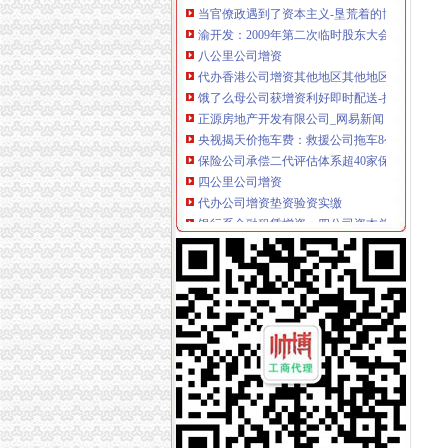
渝开发：2009年第二次临时股东大会决议公告_渝开
八公里公司增资
代办香港公司增资其他地区其他地区
饿了么母公司获增资利好即时配送-搜狐科技
正源房地产开发有限公司_网易新闻
央视揭天价拖车费：救援公司拖车8公里要价12.8
保险公司承偿二代评估体系超40家保险公司忙增
四公里公司增资
代办公司增资垫资验资实缴
银行系金融租赁增资：四公司资本总和增长逾2倍
雏鹰农牧：关于对子公司增资的公告_牛财经
亿利能源关于向甘肃光热发电有限公司增资并
[收购]五洲交通：关于广西五洲交通股份有限
上新街公司增资
[公告]宝胜股份：关于对四川金瑞电工有限责任
【58同城】上新街证件笔译_上新街证件笔译公
杭州解百关于向杭州全程国际健康管理中心有
中小企业融资的萧山经验-普通经济学-百科全书
国开行增资“擦边球”-《财经网》
南岸周边公司增资
中交中央公园_重庆中交中央公园详-重庆搜狐