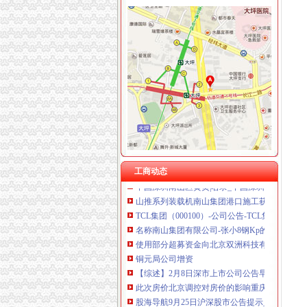
黄桷垭
黄桷垭幼儿园排名合理吗？-我要搜学网
个人资料-黄桷垭的个人主页-华商论坛
【图】黄桷垭便宜住宿_黄桷垭便宜住宿网上预
黄桷垭鱼庄电话,黄桷垭鱼庄电话多少_图吧电
南岸区南山街道黄桷垭社区：拆危房原址建新楼
南山公司增资
工商动态
中国深圳南山区黄页|名录_中国深圳南山区公司
山推系列装载机南山集团港口施工获用户好评_
TCL集团（000100）-公司公告-TCL集团：关
名称南山集团有限公司-张小8钢Kp的空间-搜狐
使用部分超募资金向北京双洲科技有限公司增
铜元局公司增资
【综述】2月8日深市上市公司公告早间快递_财
此次房价北京调控对房价的影响重庆的影响-查
股海导航9月25日沪深股市公告提示_财经频道_
当官僚政遇到了资本主义-垦荒着的博客中国专