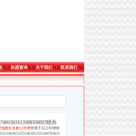
名
执照查询
关于我们
联系我们
7401503113308350025经办
百度地图长生桥公司增资
弹子石公司增资
335510636533551463653355360763823