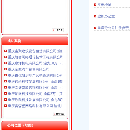
重庆市优研房地产营销策划有限公司
注册地址
重庆伟尚科技发展有限公司 渝高100万 （工商注册）
重庆泰盛贷款咨询有限公司 渝高 （工商注册）
虚拟办公室
重庆晒微科技有限公司 渝南3万 （工商注册）
重庆分公司注册负责
重庆欧氏科技发展有限公司 渝九50万 （进出口权）
重庆雷森堡网络科技有限公司 渝北10万 （工商注册）
重庆斯苔登托生物科技有限公司 渝南10万 （工商注册）
成功案例
重庆鑫聚建筑设备租赁有限公司 渝巴3万 （工商注册）
重庆凯誉网络通信技术工程有限公司 渝中300万 （工商变更）
重庆康洋机电有限公司 渝九30万 （进出口权）
重庆宝鹰汽车销售有限公司
重庆市优研房地产营销策划有限公司
重庆伟尚科技发展有限公司 渝高100万 （工商注册）
重庆泰盛贷款咨询有限公司 渝高 （工商注册）
重庆晒微科技有限公司 渝南3万 （工商注册）
重庆欧氏科技发展有限公司 渝九50万 （进出口权）
重庆雷森堡网络科技有限公司 渝北10万 （工商注册）
重庆斯苔登托生物科技有限公司 渝南10万 （工商注册）
重庆鑫聚建筑设备租赁有限公司 渝巴3万 （工商注册）
重庆凯誉网络通信技术工程有限公司 渝中300万 （工商变更）
公司位置（地图）
重庆康洋机电有限公司 渝九30万 （进出口权）