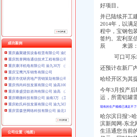
重庆市优研房地产营销策划有限公司
好项目。
重庆伟尚科技发展有限公司 渝高100万 （工商注册）
重庆泰盛贷款咨询有限公司 渝高 （工商注册）
并已陆续开工
重庆晒微科技有限公司 渝南3万 （工商注册）
2014年，以
重庆欧氏科技发展有限公司 渝九50万 （进出口权）
程中，宝钢包装
重庆雷森堡网络科技有限公司 渝北10万 （工商注册）
签约。宏利至
重庆斯苔登托生物科技有限公司 渝南10万 （工商注册）
成功案例
辰 来源：
重庆鑫聚建筑设备租赁有限公司 渝巴3万 （工商注册）
重庆凯誉网络通信技术工程有限公司 渝中300万 （工商变更）
可口可乐增
重庆康洋机电有限公司 渝九30万 （进出口权）
重庆宝鹰汽车销售有限公司
还预计在新厂
重庆市优研房地产营销策划有限公司
哈经开区为其提
重庆伟尚科技发展有限公司 渝高100万 （工商注册）
重庆泰盛贷款咨询有限公司 渝高 （工商注册）
今年3月投产
重庆晒微科技有限公司 渝南3万 （工商注册）
运，所需铝罐
重庆欧氏科技发展有限公司 渝九50万 （进出口权）
重庆雷森堡网络科技有限公司 渝北10万 （工商注册）
现有的生产规模已满足不了
重庆斯苔登托生物科技有限公司 渝南10万 （工商注册）
哈尔滨日报'>
重庆鑫聚建筑设备租赁有限公司 渝巴3万 （工商注册）
滨新闻网-东
重庆凯誉网络通信技术工程有限公司 渝中300万 （工商变更）
重庆康洋机电有限公司 渝九30万 （进出口权）
生活通您当前的
公司位置（地图）