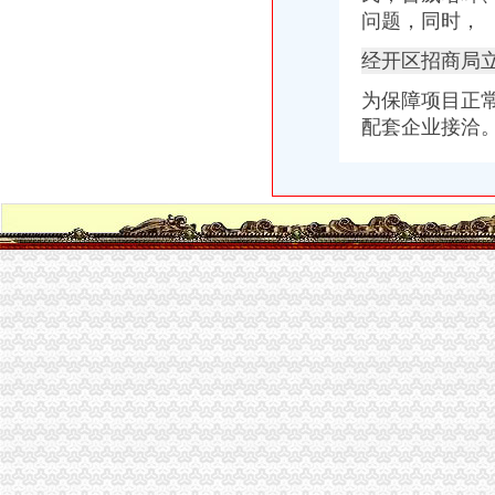
宿迁经济开区1-11月外商投资企业增资扩股踊跃-直通县区-西楚网-宿
问题，同时，
1合肥经开区桃花工业园附近公司注册股权转让增资验资找李会计经验
韩路路会计在经开区天门湖新界周边快速注册公司代账增资验资报告-
经开区招商局
武进教育信息网__关于下达经开区学校教师增资补发经费的通知
铜陵经开区铜基新材料产业发展基金新增资5亿元|铜基|经开区|新材料_
为保障项目正
看赣州经开区如何推动企业发展升级-赣州江钨,赣州经开区-赣州频道
配套企业接洽
经开区注册公司工商年检备案增资验资找姚宁宁会计-合肥58同城
相城经开区增资扩股项目的丝列表-雪球
吉林辽源经开区增资辽源各类公司收购-爱喇叭网
昌乐经开区发展提质效-经济导报数字报
世界500企业入驻西安经开区5项目投资超14亿_云南网
岳经开区重招商引资中介人高可300万元_园区频道_红网
东平经开区组合拳化解“用工难”-经济导报数字报
沈正勤会计在经开区天门湖周边快速注册公司代账增资验-爱喇叭网
铜陵经开区铜基新材料产业发展基金新增资5亿元_财经_新民网
【为经开区明珠广场附近增资验资注册注销转让变更公司】-合肥开发
“暖巢”的效应看龙南经开区加大安商服务工作力度-龙南,经开区-赣
经开区西洽会79个项目签约总投资达352.3亿元-新闻频道-西部网（
经开区汤桃路口附近注册公司的增资验资的代账选小江_志趣网
成都经开区掀起工业投资增资热潮_新闻中心_新浪网
中新网湖北湖北新闻网武汉临空港经开区14个项目集体开工总投资56
铜陵经开区铜基新材料产业发展基金新增资5亿元铜资讯-有金属新闻-