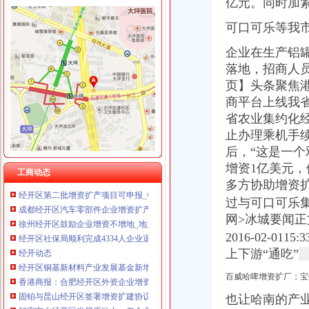
亿元。同时加
可口可乐等我
企业在生产铝
经开区公司增资
落地，招商人
【专业代办郑州经开区增资验资出具验资报告财务审计报告】-郑州经
页】头条聚焦
嘉兴新公司注册,增资变更,会计税务,开公司找房子-嘉兴58同城
商平台上线我
松溪经开区：园区助力企业茁壮成长-中国网
省农业集约化
张家口经开区：楼宇经济助推经济转型升级-张垣楼市-【张家口资讯网
止办理乘机手续
未来5年实现技工贸总收入200亿元-长沙晚报网
后，
“这是一
经开股份成功实现增资扩股-新闻中心-北京经济技术开发区
【58同城】经开区验资_经开区代理验资公司_经开区增资验资
增资1亿美元
工商动态
经开区第二批增资扩产项目可申报_中国昆明_经济园区
多方协助增资
成都经开区汽车零部件企业增资扩产_成都汽车网_新浪汽车_新浪网
过与可口可乐
徐州经开区鼓励企业增资不增地_地方_中国国土资源报网
网>冰城要闻
经开区社保局顺利完成4334人企业退休人员养老金增资补发金额528万
2016-02-0115
经开动态
上下游“通吃”
经开区铜基新材料产业发展基金新增资5亿元-经济技术开发区-铜陵市人
香港商报：合肥经开区外资企业增资势头不减国家级合肥经济技术开发
百威哈啤增资扩厂；宝
固铂与昆山经开区签署增资扩建协议|新闻资讯中国汽车网
解密宁乡经开区发展原动力：老企业不断增资主导产业稳健攀升_科技
也让哈南的产