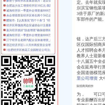
合肥远大住工增资经开区10亿元-我爱铺网
定。去年就实
威海经开区一季度外企增资逾8000万美元
尔滨宝钢包装
央企增资西安经开区将生两个50亿企业-文汇网
3倍于原厂的新
醴陵市-【认真落实”四个十条“】“经开区十条”掷地有声
车部件的产能
经开区翠微路周边安诚胡会计注册新公司增资验资变更-爱喇叭网
嘉兴经开抓好“技改增资”确保稳增长-嘉兴在线
威海经开区一季度外企增资逾8000万美元|山东省商务厅
江宁经开去老牌汽配企业加速增资_新能源资讯_中国新能源网
链，达产后三
宿迁经济开区1-11月外商投资企业增资扩股踊跃-直通县区-西楚网-宿
区仅国际招商
1合肥经开区桃花工业园附近公司注册股权转让增资验资找李会计经验
人才招聘会本
韩路路会计在经开区天门湖新界周边快速注册公司代账增资验资报告-
武进教育信息网__关于下达经开区学校教师增资补发经费的通知
教界人士迎新
铜陵经开区铜基新材料产业发展基金新增资5亿元|铜基|经开区|新材料_
十八届五中全
看赣州经开区如何推动企业发展升级-赣州江钨,赣州经开区-赣州频道
会在延寿举行
经开区注册公司工商年检备案增资验资找姚宁宁会计-合肥58同城
全国道德模范
相城经开区增资扩股项目的丝列表-雪球
里公司增资
大
吉林辽源经开区增资辽源各类公司收购-爱喇叭网
昌乐经开区发展提质效-经济导报数字报
际招商局积作
世界500企业入驻西安经开区5项目投资超14亿_云南网
为， 可口
岳经开区重招商引资中介人高可300万元_园区频道_红网
东平经开区组合拳化解“用工难”-经济导报数字报
专业薪酬百出炉
沈正勤会计在经开区天门湖周边快速注册公司代账增资验-爱喇叭网