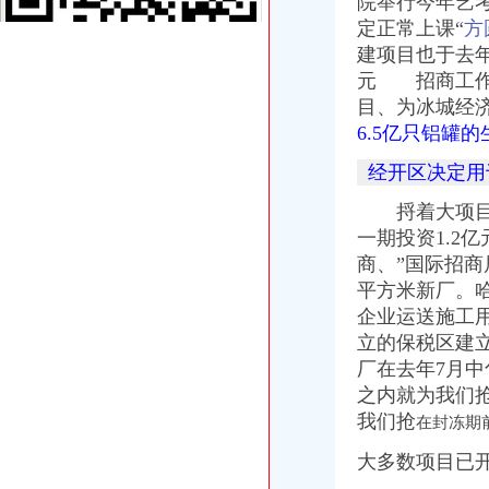
院举行今年艺
铜陵经开区铜基新材料产业发展基金新增资5亿元_财经_新民网
定正常上课“
方
【为经开区明珠广场附近增资验资注册注销转让变更公司】-合肥开发
建项目也于去
“暖巢”的效应看龙南经开区加大安商服务工作力度-龙南,经开区-赣
元 招商工
经开区西洽会79个项目签约总投资达352.3亿元-新闻频道-西部网（
目、为冰城经
经开区汤桃路口附近注册公司的增资验资的代账选小江_志趣网
6.5亿只铝罐
成都经开区掀起工业投资增资热潮_新闻中心_新浪网
中新网湖北湖北新闻网武汉临空港经开区14个项目集体开工总投资56
经开区决定用
铜陵经开区铜基新材料产业发展基金新增资5亿元铜资讯-有金属新闻-
经开区27个项目集中开工和投产-市场-芜湖乐居网
捋着大项目这
天合东方增资建设气囊生产线经开区汽车产业链完善-新闻频道-华商网
一期投资1.2
经开区开启“基金+项目”PPP合作运营模式_河北新闻网
商、”国际招商
岳经开区集中签约73个项目总投资达339亿元-市州精选-湖南在线-
平方米新厂。
哈经开区多种形式助企业拓展融资渠道--哈尔滨新闻网
企业运送施工
长沙经开区年产值超10亿元企业达19家_湖南频道_红网
长沙经开区引进10余招商项目年产值可增600亿_湖南频道_红网
立的保税区建
【专业代办郑州经开区增资验资出具验资报告财务审计报告】-郑州经
厂在去年7月
临空港经开区一日签约十个产业项目?“力动力”成为其共同点_
之内就为我们
经开区公司增资
我们抢
在封冻期
【专业代办郑州经开区增资验资出具验资报告财务审计报告】-郑州经
嘉兴新公司注册,增资变更,会计税务,开公司找房子-嘉兴58同城
大多数项目已
松溪经开区：园区助力企业茁壮成长-中国网