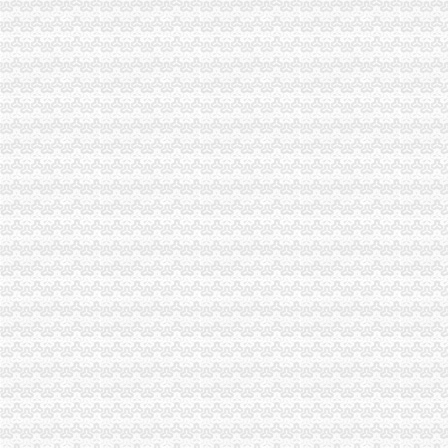
经开区27个项目集中开工和投产-市场-芜湖乐居网
天合东方增资建设气囊生产线经开区汽车产业链完善-新闻频道-华商网
经开区开启“基金+项目”PPP合作运营模式_河北新闻网
岳经开区集中签约73个项目总投资达339亿元-市州精选-湖南在线-
哈经开区多种形式助企业拓展融资渠道--哈尔滨新闻网
长沙经开区年产值超10亿元企业达19家_湖南频道_红网
长沙经开区引进10余招商项目年产值可增600亿_湖南频道_红网
【专业代办郑州经开区增资验资出具验资报告财务审计报告】-郑州经
临空港经开区一日签约十个产业项目?“力动力”成为其共同点_