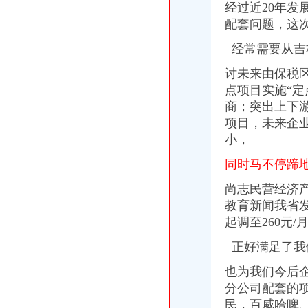
经过近20年发
张家口经开区：楼宇经济助推经济转型升级-张垣楼市-【张家口资讯网
未来5年实现技工贸总收入200亿元-长沙晚报网
配套问题，这
经开股份成功实现增资扩股-新闻中心-北京经济技术开发区
经常需要从吉
【58同城】经开区验资_经开区代理验资公司_经开区增资验资
经开区第二批增资扩产项目可申报_中国昆明_经济园区
讨未来由保税
成都经开区汽车零部件企业增资扩产_成都汽车网_新浪汽车_新浪网
点项目实施“定
徐州经开区鼓励企业增资不增地_地方_中国国土资源报网
商；突出上下
经开区社保局顺利完成4334人企业退休人员养老金增资补发金额528万
项目，未来企
经开动态
经开区铜基新材料产业发展基金新增资5亿元-经济技术开发区-铜陵市人
小，
香港商报：合肥经开区外资企业增资势头不减国家级合肥经济技术开发
同时马不停蹄
固铂与昆山经开区签署增资扩建协议|新闻资讯中国汽车网
解密宁乡经开区发展原动力：老企业不断增资主导产业稳健攀升_科技
尚志民营经济
合肥远大住工增资经开区10亿元-我爱铺网
教育新闻我省发
威海经开区一季度外企增资逾8000万美元
起调至260元/
央企增资西安经开区将生两个50亿企业-文汇网
醴陵市-【认真落实”四个十条“】“经开区十条”掷地有声
正好满足了我
经开区翠微路周边安诚胡会计注册新公司增资验资变更-爱喇叭网
嘉兴经开抓好“技改增资”确保稳增长-嘉兴在线
也为我们今后
威海经开区一季度外企增资逾8000万美元|山东省商务厅
分公司配套的
江宁经开去老牌汽配企业加速增资_新能源资讯_中国新能源网
民，
百威哈啤