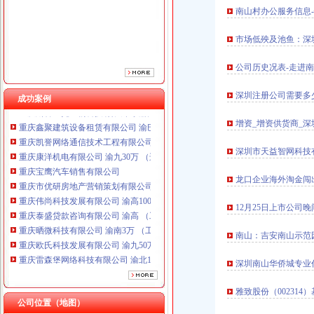
南山村办公服务信息
重庆市优研房地产营销策划有限公司
重庆伟尚科技发展有限公司 渝高100万 （工商注册）
市场低殃及池鱼：深
重庆泰盛贷款咨询有限公司 渝高 （工商注册）
重庆晒微科技有限公司 渝南3万 （工商注册）
公司历史况表-走进
重庆欧氏科技发展有限公司 渝九50万 （进出口权）
重庆雷森堡网络科技有限公司 渝北10万 （工商注册）
深圳注册公司需要多
成功案例
重庆斯苔登托生物科技有限公司 渝南10万 （工商注册）
重庆鑫聚建筑设备租赁有限公司 渝巴3万 （工商注册）
增资_增资供货商_
重庆凯誉网络通信技术工程有限公司 渝中300万 （工商变更）
重庆康洋机电有限公司 渝九30万 （进出口权）
深圳市天益智网科技
重庆宝鹰汽车销售有限公司
重庆市优研房地产营销策划有限公司
龙口企业海外淘金闯
重庆伟尚科技发展有限公司 渝高100万 （工商注册）
重庆泰盛贷款咨询有限公司 渝高 （工商注册）
12月25日上市公司
重庆晒微科技有限公司 渝南3万 （工商注册）
重庆欧氏科技发展有限公司 渝九50万 （进出口权）
南山：吉安南山示范
重庆雷森堡网络科技有限公司 渝北10万 （工商注册）
重庆斯苔登托生物科技有限公司 渝南10万 （工商注册）
深圳南山华侨城专业
重庆鑫聚建筑设备租赁有限公司 渝巴3万 （工商注册）
雅致股份（00231
重庆凯誉网络通信技术工程有限公司 渝中300万 （工商变更）
公司位置（地图）
重庆康洋机电有限公司 渝九30万 （进出口权）