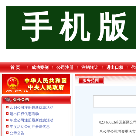
手 机 版
首 页
成功案例
公司注册
注销转让
进出口权
代
服务范围
2014公司注册最新优惠活动
进出口权优惠活动
年度公司注册最新优惠活动
023-63653茶园新区
年度活动公司注册送优惠
八公里公司增资重庆市
公示公告