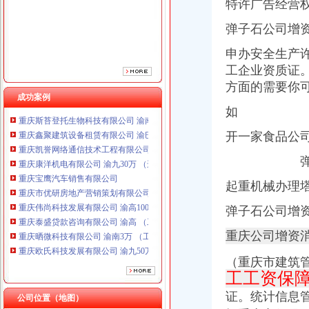
特许广告经营
重庆宝鹰汽车销售有限公司
重庆市优研房地产营销策划有限公司
弹子石公司增
重庆伟尚科技发展有限公司 渝高100万 （工商注册）
重庆泰盛贷款咨询有限公司 渝高 （工商注册）
申办安全生产
重庆晒微科技有限公司 渝南3万 （工商注册）
工企业资质证
重庆欧氏科技发展有限公司 渝九50万 （进出口权）
方面的需要你
重庆雷森堡网络科技有限公司 渝北10万 （工商注册）
成功案例
重庆斯苔登托生物科技有限公司 渝南10万 （工商注册）
如
重庆鑫聚建筑设备租赁有限公司 渝巴3万 （工商注册）
开一家食品公司，
重庆凯誉网络通信技术工程有限公司 渝中300万 （工商变更）
重庆康洋机电有限公司 渝九30万 （进出口权）
重庆宝鹰汽车销售有限公司
重庆市优研房地产营销策划有限公司
起重机械办理
重庆伟尚科技发展有限公司 渝高100万 （工商注册）
弹子石公司增
重庆泰盛贷款咨询有限公司 渝高 （工商注册）
重庆晒微科技有限公司 渝南3万 （工商注册）
重庆公司增资
重庆欧氏科技发展有限公司 渝九50万 （进出口权）
重庆雷森堡网络科技有限公司 渝北10万 （工商注册）
（重庆市建筑
重庆斯苔登托生物科技有限公司 渝南10万 （工商注册）
工工资保
重庆鑫聚建筑设备租赁有限公司 渝巴3万 （工商注册）
证。统计信息管
公司位置（地图）
重庆凯誉网络通信技术工程有限公司 渝中300万 （工商变更）