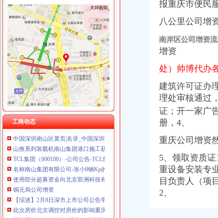
重庆康洋机电有限公司 渝九30万 （进出口权）
报重庆市便民
八公里公司增
南岸区公司增资流
增资
黄桷垭
处）帅博代办
黄桷垭幼儿园排名合理吗？-我要搜学网
个人资料-黄桷垭的个人主页-华商论坛
建筑许可证办
【图】黄桷垭便宜住宿_黄桷垭便宜住宿网上预订-途家网
理处审核通过
黄桷垭鱼庄电话,黄桷垭鱼庄电话多少_图吧电话查询
证；开一家广
南岸区南山街道黄桷垭社区：拆危房原址建新楼--重庆群众路线网
南山公司增资
册，4、
工商动态
中国深圳南山区黄页|名录_中国深圳南山区公司|厂家-八方资源深圳黄页
重庆公司增资
山推系列装载机南山集团港口施工获用户好评_行业资讯_第一工程机
TCL集团（000100）-公司公告-TCL集团：关于向TCL集团财务有限公
5、领取资质证
名称南山集团有限公司-张小8钢Kp的空间-搜狐博客
重设备安装专
使用部分超募资金向北京双洲科技有限公司增资是利好还利空？——
目负责人（项
铜元局公司增资
2、
【综述】2月8日深市上市公司公告早间快递_财经_凤凰网
此次房价北京调控对房价的影响重庆的影响-查股票网
股海导航9月25日沪深股市公告提示_财经频道_温州网