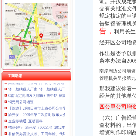
重庆伟尚科技发展有限公司 渝高100万 （工商注册）
证。并按规定
重庆泰盛贷款咨询有限公司 渝高 （工商注册）
交有关批准文
重庆晒微科技有限公司 渝南3万 （工商注册）
规定核定的申
黄桷垭
重庆欧氏科技发展有限公司 渝九50万 （进出口权）
告监督管理机
黄桷垭老街改造动工南山别墅配套升级（组图）-导购-重庆乐居网
重庆雷森堡网络科技有限公司 渝北10万 （工商注册）
告，
黄桷垭老街年底翻新还是“老味道”_房产资讯-重庆房天下
利用长生
重庆斯苔登托生物科技有限公司 渝南10万 （工商注册）
这里是黄桷垭带你品尝重庆老街的味道__中国青年网
重庆鑫聚建筑设备租赁有限公司 渝巴3万 （工商注册）
经开区公司增
【黄桷垭三室两卫|重庆二手房】-重庆房天下
重庆凯誉网络通信技术工程有限公司 渝中300万 （工商变更）
重庆黄桷垭油画村优秀作品展举行-七一网
重庆康洋机电有限公司 渝九30万 （进出口权）
作出是否予以
南山公司增资
条本办法自200
中国深圳南山区黄页|名录_中国深圳南山区公司|厂家-八方资源深圳黄页
名称南山集团有限公司-张小8钢Kp的空间-搜狐博客
南岸周边公司增资
南山集团20亿公司今日发行-券资讯-中金在线
工商动态
管理机关呈报第九
转一般纳税人厂家_转一般纳税人厂家/公司-阿里巴巴公司黄页
G南山定向增发为哪般?-曹中铭-搜狐博客
那我建议你看
铜元局公司增资
经营的其他单
【综述】2月8日深市上市公司公告早间快递_财经_凤凰网
渝开发：2009年第二次临时股东大会决议公告_渝开发（000514）_公
四公里公司增
企业移动通_互动百科
（六）广告经
招商银行--渝开发（000514）2012年年度报告
查材料的，出
君信代办营业执照、工商年检、代码年检、代理记账、重庆工商年检
八公里公司增资
增资制作印刷