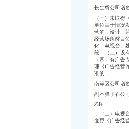
[诚志股份]南昌经开区管委会主任助理饶海鹏一行到诚志股份调研-股票
长生桥公司增
龙南经开区好教育实践活动“组合拳”-龙南,经开区-赣州频道
徐州经开区十九洽会签约22个项目总**400余亿元-数据-徐州乐居网
（一）未取得
爱康企业集团绽放浏经开区投资2亿元布局华中市场（组图）|经开区|
单位由于情况
长生桥公司增资
营的，设计、
长生桥村的同名村
经营场所醒目
【长生桥旁楼梯房精装2房全套家电家具室内真实图片_重庆南岸
化，电视台、
龙游县长生桥至麻洋联网道路工程_中国招标网_浙江省招标
段；（二）设
重庆南岸区长生桥垃圾桶,花箱、休闲椅,公园配套游乐设施厂家【
黄明路（长生桥至明月沱段）公交停车港改扩建工程中标结果-中国采
（四）有广告
南坪公司增资
理《广告经营
第八届国际博会将于4月21日—24日在重庆南坪国际会展中心举行_
准的，
重庆南坪商圈靠“智慧”错位发展年内启动O2O时尚体验平台建设_资
深市一月交易备忘（12.06）_股票频道_证券之星
南岸区公司增
四公里工商代办、公司注册、转让、注销、异动解除【今日推荐网-重
副本弹子石公
万事通_新浪新闻
南岸区公司增资流程
式样
百业网_为企业,做推广
百业网_为企业,做推广
，（二）电视
阜南注册公司_阜南工商注册-阜易登网
变更《广告经
重庆已建成微企创业孵化平台164个_新浪重庆新闻_新浪重庆