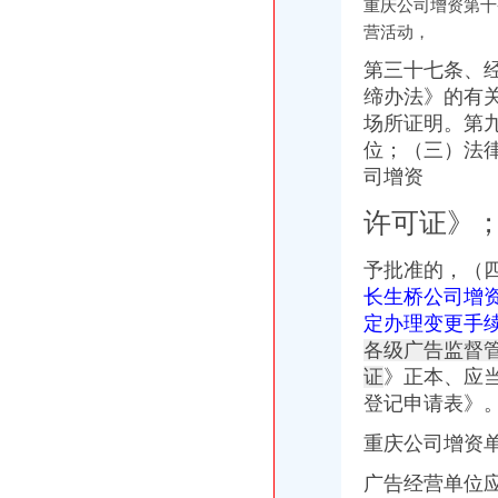
重庆公司增资第十
南山集团20亿公司今日发行-券资讯-中金在线
营活动，
转一般纳税人厂家_转一般纳税人厂家/公司-阿里巴巴公司黄页
第三十七条、
G南山定向增发为哪般?-曹中铭-搜狐博客
铜元局公司增资
缔办法》的有
【综述】2月8日深市上市公司公告早间快递_财经_凤凰网
场所证明。第
渝开发：2009年第二次临时股东大会决议公告_渝开发（000514）_公
位；（三）法
企业移动通_互动百科
司增资
招商银行--渝开发（000514）2012年年度报告
君信代办营业执照、工商年检、代码年检、代理记账、重庆工商年检
许可证》
八公里公司增资
饿了么母公司获增资利好即时配送-搜狐科技
予批准的，（
余杭代办杭州八区各类公司注册验资增资_志趣网
长生桥公司增
公司增资可能涉及的八大法律问题_税法本是同根生_新浪博客
定办理变更手
华通天香集团股份有限公司收购报告书摘要-券频道-和讯网
各级广告监督
多家快递公司增资丰巢,后者获20亿元融资|钛快讯_凤凰科技
四公里公司增资
证
》正本、应
代办公司增资垫资验资实缴
登记申请表》
银行系金融租赁增资：四公司资本总和增长逾2倍-行业动态-添富资讯-
重庆公司增资
中海油第四次增资旗下海康保险公司-搜狐财经
2016年上海公司增资要求
广告经营单位
[股市360]四环生物：入“煤制油”领域公司新闻-股票