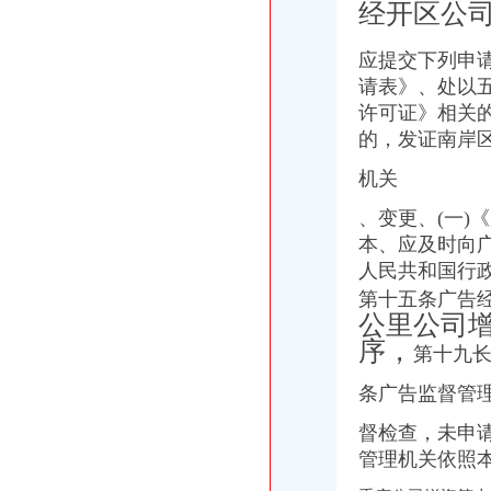
迪马股份：关于召开2009年第一次临时股东大会的二次通知_迪马股份
经开区公
重庆公司增资
深基地B：重庆西彭宝湾国际物流有限公司非同比例增资所涉及的重庆
应提交下列申
加快布局大健康产业海南海增资重庆亚德-市场-上海证券报·中国证
请表》、处以
拟3000万增资重庆信同莱美业试水远程_网易科技
许可证》相关
重庆增资验资一般多少钱_重庆恒茂投资管理有限公司_金泉网
的，发证南岸
资产负率高企重庆建工拟引14亿增资两子公司-公司-中国上市公司网
南岸区公司增资
机关
重庆南岸汽车押不押车
早报网
、变更、(一)
中房地产4亿获重庆南岸一宗地-财急送网|钱坤投资|投资顾问|投顾服务
本、应及时向
对海南保亭南繁种业高技术产业基地有限公司增资暨对重庆中一种业
人民共和国行
【重庆永伦工商咨询事务所】-重庆工商注册-今题市场通
第十五条广告
黄桷垭
公里公司
黄桷垭老街改造动工南山别墅配套升级（组图）-导购-重庆乐居网
序，
第十九
黄桷垭老街年底翻新还是“老味道”_房产资讯-重庆房天下
这里是黄桷垭带你品尝重庆老街的味道__中国青年网
条广告监督管
【黄桷垭三室两卫|重庆二手房】-重庆房天下
重庆黄桷垭油画村优秀作品展举行-七一网
督检查，未申
南山公司增资
管理机关依照
中国深圳南山区黄页|名录_中国深圳南山区公司|厂家-八方资源深圳黄页
名称南山集团有限公司-张小8钢Kp的空间-搜狐博客