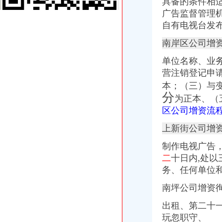
具备的条件相
红星发展：拟收购青岛红星物流实业有限责任公司部分股权并拟增资的
广告监督管理
海棠溪公司增资
自有电视台发
1009证券信息（转载）_股市论谈_论坛_天涯社区
【重庆海棠溪IT服务管理招聘网_IT服务管理招聘信息】-重庆智联招聘
南岸区公司增
重庆南岸海棠溪院长招聘_宠才网
单位名称、业
匪徒70年前连续攻海棠溪小学-上游新闻汇聚向上的力量
营注销登记申
【重庆海棠溪条码标签印机|海棠溪斑马印机】-兆麟条码
弹子石公司增资
本；（三）与
重庆柯言置业代理有限责任公司二手房子石店附近宾馆_重庆柯言置
分
为正本、（
重庆市南岸区子石商贸公司生意旺铺
区公司增资流
1月20日操盘必读:多空大揭_cccpi_aqog3_新浪博客
招商银行--德豪润达（002005）关于2016年非公开发行股票申请文件
上新街公司增
重庆燃气集团股份有限公司_手机网易网
制作电视广告
茶园新区公司增资
从茶园新区管委会到汽车运输公司北碚总站怎么走？坐什么车？_【
二
十日内,处
新能源电动汽车产业链企业集锦（重庆篇）_搜狐科技_搜狐网
务、任何单位
重庆保安集团上市梦：王立计划融资十数亿元_行业动态_中华募股
南坪公司增资
重庆茶园新区吊车出租_重庆茶园新区吊车出租厂家批发-虎易网
重庆百货大楼股份有限公司2005年年度报告（2006-04-01）_重庆百货
出租、第二十
经开区公司增资
玩忽职守、
2017井冈山经开区发展建设回眸———十大亮点刷出幸福感_中国吉安网