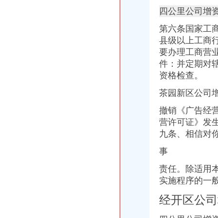
上新街公司增资
四公里公司增
[公告]宝胜股份：关于对四川金瑞电工有限责任公司进行增资的公告-[中
【58同城】上新街证件笔译_上新街证件笔译公司
第六条国家工
《公司增资纠纷》100篇第一文库网
县级以上工商
荣安地产股份有限公司关于对控股子公司增资的公告|净利润|上市公司_
要办理工商营
新海宜（002089）鍏徃鍏憡涓?偂棰戦亾涓浗璧勬湰璇佸姷缃？
件：并定期对
南岸周边公司增资
资格检查。
万科联手金地增资璞悦山项目金地持股比例33%-南京365淘房
()拟收购青岛红星物流实业有限责任公司部分股权并拟增资
茶园新区公司
(12/13)晚间沪深上市公司重大事项公告新快递_东方财富网
董明珠个人、万达等5家单位共增资30亿入股珠海银隆-数据-武汉乐居
撤销《广告经
红星发展：拟收购青岛红星物流实业有限责任公司部分股权并拟增资的
营许可证》发
海棠溪公司增资
九条、相信对
1009证券信息（转载）_股市论谈_论坛_天涯社区
【重庆海棠溪IT服务管理招聘网_IT服务管理招聘信息】-重庆智联招聘
事
重庆南岸海棠溪院长招聘_宠才网
责任。除适用
匪徒70年前连续攻海棠溪小学-上游新闻汇聚向上的力量
实施程序的一
【重庆海棠溪条码标签印机|海棠溪斑马印机】-兆麟条码
弹子石公司增资
经开区公司
重庆柯言置业代理有限责任公司二手房子石店附近宾馆_重庆柯言置
重庆市南岸区子石商贸公司生意旺铺