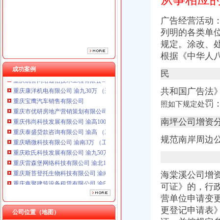
广告经营活动
列明的各类单
规定。涂改、
根据《中华人
成功案例
民
重庆宝鹰汽车销售有限公司
共和国广告法
重庆市优研房地产营销策划有限公司
罚
照如下规定处
重庆伟尚科技发展有限公司 渝高100万 （工商注册）
重庆泰盛贷款咨询有限公司 渝高 （工商注册）
南坪公司增资
重庆晒微科技有限公司 渝南3万 （工商注册）
重庆欧氏科技发展有限公司 渝九50万 （进出口权）
规范南岸周边
重庆雷森堡网络科技有限公司 渝北10万 （工商注册）
重庆斯苔登托生物科技有限公司 渝南10万 （工商注册）
重庆鑫聚建筑设备租赁有限公司 渝巴3万 （工商注册）
海棠溪公司增
重庆凯誉网络通信技术工程有限公司 渝中300万 （工商变更）
可证》的，
行
重庆康洋机电有限公司 渝九30万 （进出口权）
营单位申请变更
重庆宝鹰汽车销售有限公司
更登记申请表
重庆市优研房地产营销策划有限公司
公司位置（地图）