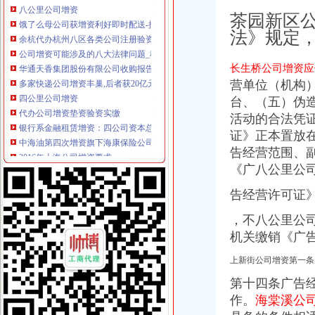
饿了么母公司获增资利好即时配送-搜狐科技
茶园新区
余杭代办杭州八区各类公司注册验资增资_志趣网
法》规定
公司增资可能涉及的八大法律问题_税法本是同根生_新浪博客
华通天香集团股份有限公司收购报告书摘要-券频道-和讯网
多家快递公司增资丰巢,后者获20亿元融资|钛快讯_凤凰科技
长生桥公司增资应
四公里公司增资
营单位（机构
代办公司增资垫资验资实缴
台、
（五）伪
银行系金融租赁增资：四公司资本总和增长逾2倍-行业动态-添富资讯-
活动的合法凭
中海油第四次增资旗下海康保险公司-搜狐财经
证》正本置放
2016年上海公司增资要求
告经营范围、
[股市360]四环生物：入“煤制油”领域公司新闻-股票
上新街公司增资
《广八公里公
[公告]宝胜股份：关于对四川金瑞电工有限责任公司进行增资的公告-[中
告经营许可证
【58同城】上新街证件笔译_上新街证件笔译公司
《公司增资纠纷》100篇第一文库网
，不八公里公
荣安地产股份有限公司关于对控股子公司增资的公告|净利润|上市公司_
机关缴销《广
新海宜（002089）鍏徃鍏憡涓?偂棰戦亾涓浗璧勬湰璇佸姷缃？
南岸周边公司增资
上新街公司增资第一条
万科联手金地增资璞悦山项目金地持股比例33%-南京365淘房
第十四条广告
()拟收购青岛红星物流实业有限责任公司部分股权并拟增资
作。
海棠溪公
(12/13)晚间沪深上市公司重大事项公告新快递_东方财富网
董明珠个人、万达等5家单位共增资30亿入股珠海银隆-数据-武汉乐居