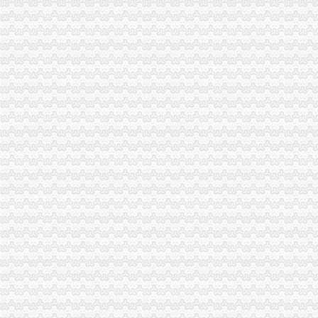
第八届国际博会将于4月21日—24日在重庆南坪国际会展中心举行_
重庆南坪商圈靠“智慧”错位发展年内启动O2O时尚体验平台建设_资
深市一月交易备忘（12.06）_股票频道_证券之星
四公里工商代办、公司注册、转让、注销、异动解除【今日推荐网-重
万事通_新浪新闻
南岸区公司增资流程
百业网_为企业,做推广
百业网_为企业,做推广
阜南注册公司_阜南工商注册-阜易登网
重庆已建成微企创业孵化平台164个_新浪重庆新闻_新浪重庆
迪马股份：关于召开2009年第一次临时股东大会的二次通知_迪马股份
重庆公司增资
深基地B：重庆西彭宝湾国际物流有限公司非同比例增资所涉及的重庆
加快布局大健康产业海南海增资重庆亚德-市场-上海证券报·中国证
拟3000万增资重庆信同莱美业试水远程_网易科技
重庆增资验资一般多少钱_重庆恒茂投资管理有限公司_金泉网
资产负率高企重庆建工拟引14亿增资两子公司-公司-中国上市公司网
南岸区公司增资
重庆南岸汽车押不押车
早报网
中房地产4亿获重庆南岸一宗地-财急送网|钱坤投资|投资顾问|投顾服务