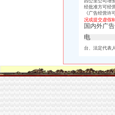
四公里公司增
1月20日操盘必读:多空大揭_cccpi_aqog3_新浪博客
经批准方可经
招商银行--德豪润达（002005）关于2016年非公开发行股票申请文件
重庆燃气集团股份有限公司_手机网易网
《
广告经营许可
茶园新区公司增资
况或提交虚假
从茶园新区管委会到汽车运输公司北碚总站怎么走？坐什么车？_【
国内外广告
新能源电动汽车产业链企业集锦（重庆篇）_搜狐科技_搜狐网
重庆保安集团上市梦：王立计划融资十数亿元_行业动态_中华募股
电
重庆茶园新区吊车出租_重庆茶园新区吊车出租厂家批发-虎易网
重庆百货大楼股份有限公司2005年年度报告（2006-04-01）_重庆百货
台、法定代表
经开区公司增资
2017井冈山经开区发展建设回眸———十大亮点刷出幸福感_中国吉安网
[诚志股份]南昌经开区管委会主任助理饶海鹏一行到诚志股份调研-股票
龙南经开区好教育实践活动“组合拳”-龙南,经开区-赣州频道
徐州经开区十九洽会签约22个项目总**400余亿元-数据-徐州乐居网
爱康企业集团绽放浏经开区投资2亿元布局华中市场（组图）|经开区|
长生桥公司增资
长生桥村的同名村
【长生桥旁楼梯房精装2房全套家电家具室内真实图片_重庆南岸
龙游县长生桥至麻洋联网道路工程_中国招标网_浙江省招标
重庆南岸区长生桥垃圾桶,花箱、休闲椅,公园配套游乐设施厂家【
黄明路（长生桥至明月沱段）公交停车港改扩建工程中标结果-中国采
南坪公司增资