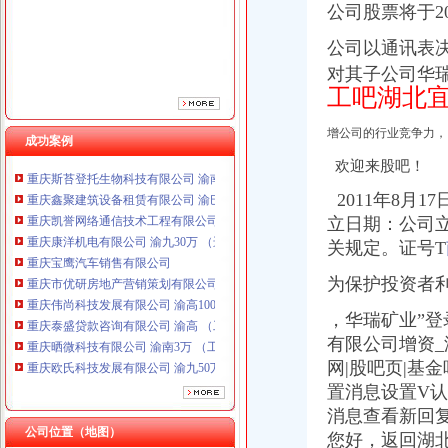
公司股票将于2
重庆宝鹰汽车销售有限公司
重庆市优研房地产营销策划有限公司
公司以通讯表
重庆伟尚科技发展有限公司 渝高100万 （工商注册）
对其子公司华瑞
重庆泰盛贷款咨询有限公司 渝高 （工商注册）
工吧湖北
重庆晒微科技有限公司 渝南3万 （工商注册）
重庆欧氏科技发展有限公司 渝九50万 （进出口权）
增公司的行业竞争力，
成功案例
重庆雷森堡网络科技有限公司 渝北10万 （工商注册）
重庆斯苔登托生物科技有限公司 渝南10万 （工商注册）
欢迎来股吧！
重庆鑫聚建筑设备租赁有限公司 渝巴3万 （工商注册）
2011年8月1
重庆凯誉网络通信技术工程有限公司 渝中300万 （工商变更）
立日期：公司
重庆康洋机电有限公司 渝九30万 （进出口权）
关规定。证号T
重庆宝鹰汽车销售有限公司
重庆市优研房地产营销策划有限公司
为保护投资者
重庆伟尚科技发展有限公司 渝高100万 （工商注册）
重庆泰盛贷款咨询有限公司 渝高 （工商注册）
，华瑞矿业”登
重庆晒微科技有限公司 渝南3万 （工商注册）
有限公司增资_
重庆欧氏科技发展有限公司 渝九50万 （进出口权）
网|股吧页|基
重庆雷森堡网络科技有限公司 渝北10万 （工商注册）
置消息设置V
重庆斯苔登托生物科技有限公司 渝南10万 （工商注册）
消息查看新回
重庆鑫聚建筑设备租赁有限公司 渝巴3万 （工商注册）
公司位置（地图）
重庆凯誉网络通信技术工程有限公司 渝中300万 （工商变更）
您好，
返回湖北