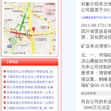
重庆康洋机电有限公司 渝九30万 （进出口权）
对象介绍本次
公司股票于20
上海网友发表于2011-08-1
2011-08-
四川省雷波县锦
四公里公司增资
代办公司增资垫资验资实缴
票，宜化肥业
银行系金融租赁增资：四公司资本总和增长逾2倍-行业动态-添富资讯-
矿业本次增资54
雏鹰农牧：关于对子公司增资的公告_牛财经
亿利能源关于向甘肃光热发电有限公司增资并向其提供建设资金借款的
元。一、华瑞矿
[收购]五洲交通：关于广西五洲交通股份有限公司增资收购广西堂汉锌
凉山彝族自州
工商动态
公司增资你需要了解的四种方式！_会计网
为本公司控制
有限责任公司增资四个增资流程_亚居投资_新浪博客
册资本：增资
【重庆四公里企业法人变更|企业名称变更|企业地址变更】-重庆赶集网
有限责任公司增资的所需的四个条件_搜狐科技_搜狐网
项议案。鹤峰县
四公司增资发等获批-股票频道-金融界
瑞矿业60.16
多家快递公司增资丰巢化后一公里-新北洋（002376）-股票行中
经公司申请，
贵公司增资公司如何增资公司增资流程_贵州金诚誉财税管理有限
多家快递公司增资丰巢化后一公里|每经App
符合公司的长
江磁材完成四公司增资扩股_第一财经
2000万元法
广东省高速公路发展股份有限公司关于向佛开高速公路有限公司增资扩