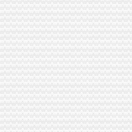
银行系金融租赁增资：四公司资本总和增长逾2倍-行业动态-添富资讯-
雏鹰农牧：关于对子公司增资的公告_牛财经
亿利能源关于向甘肃光热发电有限公司增资并向其提供建设资金借款的
[收购]五洲交通：关于广西五洲交通股份有限公司增资收购广西堂汉锌
公司增资你需要了解的四种方式！_会计网
有限责任公司增资四个增资流程_亚居投资_新浪博客
【重庆四公里企业法人变更|企业名称变更|企业地址变更】-重庆赶集网
有限责任公司增资的所需的四个条件_搜狐科技_搜狐网
四公司增资发等获批-股票频道-金融界
多家快递公司增资丰巢化后一公里-新北洋（002376）-股票行中
贵公司增资公司如何增资公司增资流程_贵州金诚誉财税管理有限
多家快递公司增资丰巢化后一公里|每经App
江磁材完成四公司增资扩股_第一财经
广东省高速公路发展股份有限公司关于向佛开高速公路有限公司增资扩
【58同城】重庆南岸四公里内资公司注册服务_内资公司注册代理_内资
四基金公司增资：多路资金“抄底”？_第一财经
多家快递公司增资丰巢,后者获20亿元融资|钛快讯_搜狐财经_搜狐网
德豪润达：关于对子公司珠海凯雷电机有限公司增资的公告_德豪润达
湖北宜化：对雷波县华瑞矿业有限公司增资_湖北宜化（000422）股吧
[公告]雏鹰农牧：关于对子公司增资的公告-[中财网]
光正集团：拟增资及收购巴州伟博公路养护服务有限公司部分股权的可
兆新股份：关于对参股子公司青海锦泰钾肥有限公司进行增资的公告