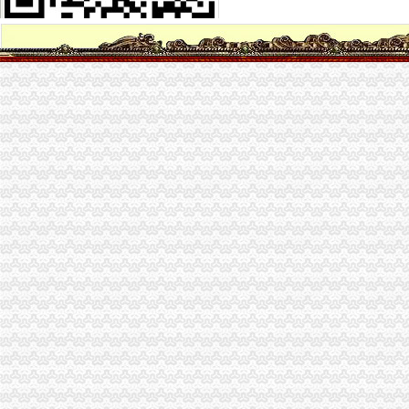
智光电气：关于广州供电局有限公司拟增资南电能源综合利用股份有限
公司关于中石化川气东送天然气管道有限公司增资引进投资者的公告|
公司关于中石化川气东送天然气管道有限公司增资引进投资者的公告|
：大秦铁路关于收购山西太兴铁路有限责任公司70%股权并增
万马股份（002276）-公司公告-万马股份：关于使用募集资金对子公司
[关联交易]广汇股份（）关于向＂新疆新能源公司有限公司＂进
雏鹰农牧（002477）关于对子公司增资的公告_雏鹰农牧（002477）
威华股份增资四公司以落实募集资金投向-银行频道-和讯网
湖北宜化：对雷波县华瑞矿业有限公司增资_股票频道_同花顺财经
[关联交易]中工国际：关于向中白工业园区开发股份有限公司增资的关
四川泸天化股份有限公司董事会四届六次会议决议公告-基金频道-和讯网
泸天化：关于对宁夏捷美丰友化工有限公司增资的公告_证券之星
四川泸天化股份有限公司董事会四届六次会议决议公告-券频道-和讯网
四川泸天化股份有限公司董事会四届六次会议决议公告-券频道-和讯网
暴风镜增资获多家公司追捧虚拟现实受关注|暴风镜|虚拟现实_互联
[公司]珠海中富拟对四子公司增资合计4028万元-股票频道-和讯网
方大钢科技股份有限公司对控股子公司增资公告
【重庆四公里税务登记|税务登记证办理|代理税务登记】-重庆赶集网
深圳市兆新能源股份有限公司关于对参股子公司青海锦泰钾肥有限公
四公里公司增资
代办公司增资垫资验资实缴