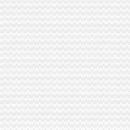
【58同城】重庆南岸四公里验资开户服务_验资开户公司_验资开户办理
公司增资_标签_网易财经
四基金公司增资：多路资金抄底-基金频道-和讯网
中国铝业4家下属公司转股：拟引8家机构共增资126亿_凤凰财经
云南景谷林业股份有限公司关于向全资子公司进行增资的公告_网易新闻
中海集运关于深圳一海通全球供应链管理有限公司增资扩股暨本公司放
中国石化：关于中石化川气东送天然气管道有限公司增资引进投资者的
易世达（）-公司公告-易世达：关于公司增资海南亚希投资有限
今年以来信托公司增资潮起_网易新闻
【58同城】重庆南岸四公里资质证书办理_企业资质代理_资质代办机构
州信息全资子公司向全资孙公司增资4000万美元_TechWeb
【重庆四公里公司资质认证|企业资质认证|企业认证网】-重庆赶集网
今年以来信托公司增资潮起|信托_凤凰财经
智光电气：关于广州供电局有限公司拟增资南电能源综合利用股份有限
公司关于中石化川气东送天然气管道有限公司增资引进投资者的公告|
公司关于中石化川气东送天然气管道有限公司增资引进投资者的公告|
：大秦铁路关于收购山西太兴铁路有限责任公司70%股权并增
万马股份（002276）-公司公告-万马股份：关于使用募集资金对子公司
[关联交易]广汇股份（）关于向＂新疆新能源公司有限公司＂进
雏鹰农牧（002477）关于对子公司增资的公告_雏鹰农牧（002477）
威华股份增资四公司以落实募集资金投向-银行频道-和讯网