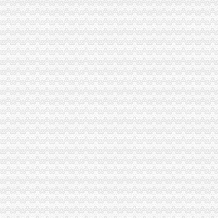
湖北宜化：对雷波县华瑞矿业有限公司增资_股票频道_同花顺财经
[关联交易]中工国际：关于向中白工业园区开发股份有限公司增资的关
四川泸天化股份有限公司董事会四届六次会议决议公告-基金频道-和讯网
泸天化：关于对宁夏捷美丰友化工有限公司增资的公告_证券之星
四川泸天化股份有限公司董事会四届六次会议决议公告-券频道-和讯网
四川泸天化股份有限公司董事会四届六次会议决议公告-券频道-和讯网
暴风镜增资获多家公司追捧虚拟现实受关注|暴风镜|虚拟现实_互联
[公司]珠海中富拟对四子公司增资合计4028万元-股票频道-和讯网
方大钢科技股份有限公司对控股子公司增资公告
【重庆四公里税务登记|税务登记证办理|代理税务登记】-重庆赶集网
深圳市兆新能源股份有限公司关于对参股子公司青海锦泰钾肥有限公