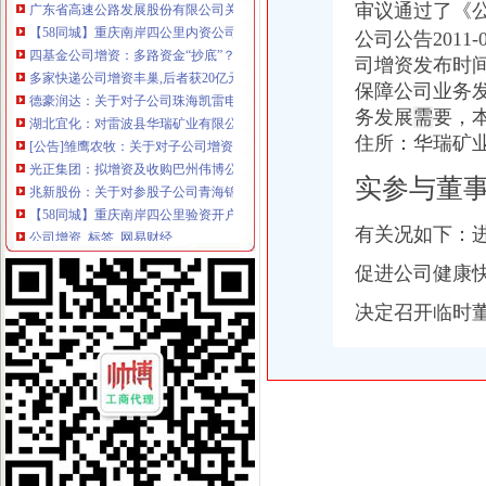
审议通过了《
【58同城】重庆南岸四公里内资公司注册服务_内资公司注册代理_内资
公司公告2011-
四基金公司增资：多路资金“抄底”？_第一财经
多家快递公司增资丰巢,后者获20亿元融资|钛快讯_搜狐财经_搜狐网
司增资发布时
德豪润达：关于对子公司珠海凯雷电机有限公司增资的公告_德豪润达
保障公司业务
湖北宜化：对雷波县华瑞矿业有限公司增资_湖北宜化（000422）股吧
务发展
需
要，
[公告]雏鹰农牧：关于对子公司增资的公告-[中财网]
住所：华瑞矿业拟
光正集团：拟增资及收购巴州伟博公路养护服务有限公司部分股权的可
兆新股份：关于对参股子公司青海锦泰钾肥有限公司进行增资的公告
实参与董事
【58同城】重庆南岸四公里验资开户服务_验资开户公司_验资开户办理
公司增资_标签_网易财经
有关况如下：
四基金公司增资：多路资金抄底-基金频道-和讯网
中国铝业4家下属公司转股：拟引8家机构共增资126亿_凤凰财经
促进公司健康
云南景谷林业股份有限公司关于向全资子公司进行增资的公告_网易新闻
决定召开临时
中海集运关于深圳一海通全球供应链管理有限公司增资扩股暨本公司放
中国石化：关于中石化川气东送天然气管道有限公司增资引进投资者的
易世达（）-公司公告-易世达：关于公司增资海南亚希投资有限
今年以来信托公司增资潮起_网易新闻
【58同城】重庆南岸四公里资质证书办理_企业资质代理_资质代办机构
州信息全资子公司向全资孙公司增资4000万美元_TechWeb
【重庆四公里公司资质认证|企业资质认证|企业认证网】-重庆赶集网
今年以来信托公司增资潮起|信托_凤凰财经