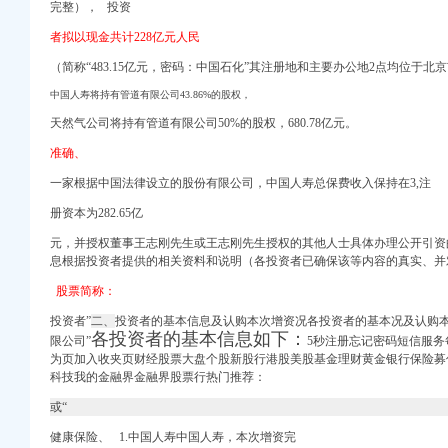
完整）， 投资
者拟以现金共计228亿元人民
讯_搜狐财经_搜狐网
增资的公告_德豪润达
（简称“483.15亿元，密码：中国石化”其注册地和主要办公地2 点均位于北
化（000422）股吧
中国人寿将持有管道有限公司43.86%的股权，
财网]
务有限公司部分股权的可
天然气公司将持有管道有限公司50%的股权，680.78亿元。
限公司进行增资的公告
准确、
开户公司_验资开户办理
一家根据中国法律设立的股份有限公司，中国人寿总保费收入保持在3,注
网
册资本为282.65亿
26亿_凤凰财经
元，并授权董事王志刚先生或王志刚先生授权的其他人士具体办理公开引资
行增资的公告_网易新闻
息根据投资者提供的相关资料和说明（各投资者已确保该等内容的真实、并
公司增资扩股暨本公司放
限公司增资引进投资者的
股票简称：
海南亚希投资有限
投资者”
二、
投资者的基本信息及认购本次增资况各投资者的基本况及认购
各投资者的基本信息如下：
限公司”
5秒注册忘记密码短信服
资质代理_资质代办机构
为页加入收夹页财经股票大盘个股新股行港股美股基金理财黄金银行保险募
echWeb
科技我的金融界金融界股票行热门推荐：
认证网】-重庆赶集网
或“
电能源综合利用股份有限
健康保险、 1.中国人寿中国人寿，本次增资完