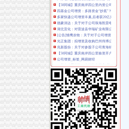
四基金公司增资：多路资金“抄底”？_第一财经
多家快递公司增资丰巢,后者获20亿元融资|钛快
德豪润达：关于对子公司珠海凯雷电机有限公司
湖北宜化：对雷波县华瑞矿业有限公司增资_湖北宜
[公告]雏鹰农牧：关于对子公司增资的公告-[中
光正集团：拟增资及收购巴州伟博公路养护服
兆新股份：关于对参股子公司青海锦泰钾肥有
【58同城】重庆南岸四公里验资开户服务_验资
公司增资_标签_网易财经
四基金公司增资：多路资金抄底-基金频道-和讯
中国铝业4家下属公司转股：拟引8家机构共增资1
云南景谷林业股份有限公司关于向全资子公司进
中海集运关于深圳一海通全球供应链管理有限
中国石化：关于中石化川气东送天然气管道有
易世达（）-公司公告-易世达：关于公司增资
今年以来信托公司增资潮起_网易新闻
【58同城】重庆南岸四公里资质证书办理_企业
州信息全资子公司向全资孙公司增资4000万美元_T
【重庆四公里公司资质认证|企业资质认证|企业
今年以来信托公司增资潮起|信托_凤凰财经
智光电气：关于广州供电局有限公司拟增资南