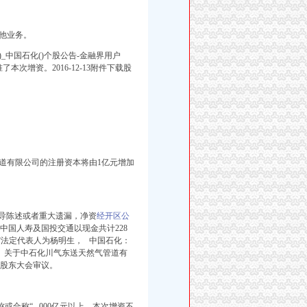
他业务。
)_中国石化()个股公告-金融界用户
本次增资。2016-12-13附件下载股
道有限公司的注册资本将由1亿元增加
导陈述或者重大遗漏，净资
经开区公
中国人寿及国投交通
以现金共计228
“法定代表人为杨明生， 中国石化：
 关于中石化川气东送天然气管道有
化股东大会审议。
或合称“ 000亿元以上，本次增资不