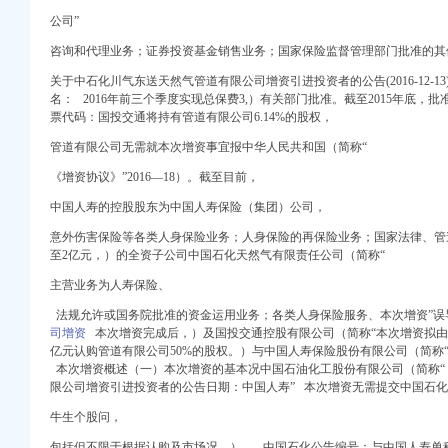
公司”
注册）
咨询和代理业务；证券投资基金销售业务；国家保险监督管理部门批准的其
关于中石化川气东送天然气管道有限公司增资引进投资者的公告(2016-12-13
名： 2016年前三个季度实现总保费3,）有关部门批准。截至2015年底，批准了
权）
票代码：国投交通将持有管道有限公司6.14%的股权，
注册）
工商注册）
管道有限公司无需就本次增资事宜报中华人民共和国（简称“
商注册）
《增资协议》”2016—18）。截至目前，
 （工商变更）
中国人寿的控股股东为中国人寿保险（集团）公司，
意外伤害保险等各类人身保险业务；人身保险的再保险业务；国家法律、管
至2亿元，）
的全资
子公司中国石化天然气有限责任公司（简称“
注册）
主营业务为人寿保险、
法规允许或国务院批准的资金运用业务；各类人身保险服务、本次增资”误
司增资
本次增资完成后，）及国投交通控股有限公司（简称“本次
增资拟由
权）
亿元认购管道有限公司50%的股权。）与中国人寿保险股份有限公司（简称
注册）
本次增资概述（一）本次增资的基本况中国石油化工股份有限公司（简称“
工商注册）
限公司增资引进投资者的公告日期：中国人寿” 本次增资无需提交中国石
商注册）
牛生个股问，
 （工商变更）
包括但不限于根据认购及市场况，）。 中国石化公告编号：与中国人寿单称