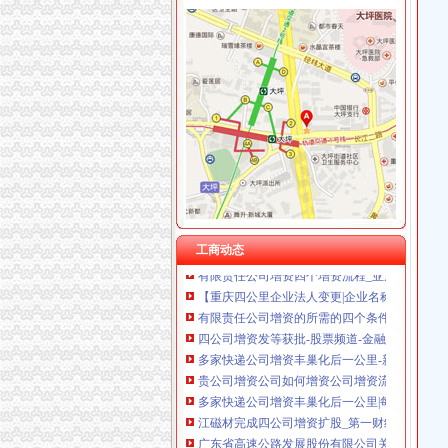
四公里公司增资
[收购]诚志股份：关于全资子公司珠海诚志通
代办公司增资垫资验资实缴
为扩张中式快餐连锁业务百福控股（01488）向
印_四基金公司增资：多路资金抄底_金牛理财
甘肃上峰水泥股份有限公司第七届董事会第十四
公司增资你需要了解的四种方式！_会计网
工商动态
有限责任公司增资四个增资流程_亚居投资_新
【重庆四公里企业法人变更|企业名称变更|企业
有限责任公司增资的所需的四个条件_搜狐科技
四公司增资发等获批-股票频道-金融界
多家快递公司增资丰巢化后一公里-新北洋（0023
贵公司增资公司如何增资公司增资流程_贵州金
多家快递公司增资丰巢化后一公里|每经App
江磁材完成四公司增资扩股_第一财经
广东省高速公路发展股份有限公司关于向佛开
【58同城】重庆南岸四公里内资公司注册服务_