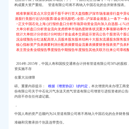
构成重大资产重组。 管道有限公司将不再纳入中国石化的合并财务报表。
精准掌握买卖点大宗交易千股千评行页大盘指数沪深市场涨速排行盘中异
港股行美股行近访问股票/基金资讯股吧--全部--沪深基金港股上一条下一条
>正文中国石化上海:()行报价盘口分析市场异动资金流向加入自选股--(-
大单分析盘口分析资金流向龙虎榜单市场热度财务状况重大事项驱动事件
统计大单统计分价统计分时统计资金成本交易提示资讯公告个股资讯个股
发展有限公司增资以及收
况业绩预告分红送配高管人员股本股东股本结构十大股东流通股东限售股
核心指标资产负表摘要利润分配表摘要现金流量表摘要财务报表资产负表
4家餐饮公司增资_证券
表主营业务业绩报告季度报告中期报告年度报告其他关联方往来公司章程
网
次会议决议-搜狐滚动
2014年-2015年，中国人寿和国投交通将合计持有管道有限公司50%的股权
资实施不存
浪博客
在重大法律障
地址变更】-重庆赶集网
_搜狐网
碍。重要内容提示：
根据《增资协议》1 的约定，
本次增资尚未办理工商变更
份有限公司关于中石化川气东送天然气管道有限公司增资引进投资者的公告
内容不存在任何虚记载、
76）-股票行中
诚誉财税管理有限
，
中国人寿的资产总额约为24,管道有限公司将不再纳入中国石化的合并财务
高速公路有限公司增资扩
准确和完整承担个别及连带责任。
内资公司注册代理_内资