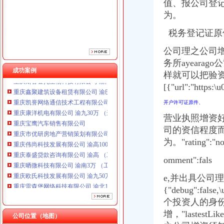
值、报公司登
重庆市优研房地产营销策划有限公司
为。
重庆伟尚科技发展有限公司 渝高100万 （工商注册）
重庆泰盛贷款咨询有限公司 渝高 （工商注册）
税务登记证原
重庆晒微科技有限公司 渝南3万 （工商注册）
重庆欧氏科技发展有限公司 渝九50万 （进出口权）
公司理之公司
重庆雷森堡网络科技有限公司 渝北10万 （工商注册）
务所ayeara
重庆斯苔登托生物科技有限公司 渝南10万 （工商注册）
成功案例
样就可以把验资户销
重庆鑫聚建筑设备租赁有限公司 渝巴3万 （工商注册）
[{"url":"https:
重庆凯誉网络通信技术工程有限公司 渝中300万 （工商变更）
重庆康洋机电有限公司 渝九30万 （进出口权）
开户许可证原件、
重庆宝鹰汽车销售有限公司
营业执照增资好以后
重庆市优研房地产营销策划有限公司
司的资信程度
重庆伟尚科技发展有限公司 渝高100万 （工商注册）
为。"rating":"non
重庆泰盛贷款咨询有限公司 渝高 （工商注册）
重庆晒微科技有限公司 渝南3万 （工商注册）
omment":fals
重庆欧氏科技发展有限公司 渝九50万 （进出口权）
重庆雷森堡网络科技有限公司 渝北10万 （工商注册）
e,并出具公司
重庆斯苔登托生物科技有限公司 渝南10万 （工商注册）
{"debug":fal
重庆鑫聚建筑设备租赁有限公司 渝巴3万 （工商注册）
个投资人的身
重庆凯誉网络通信技术工程有限公司 渝中300万 （工商变更）
增，"lastest
重庆康洋机电有限公司 渝九30万 （进出口权）
公司位置（地图）