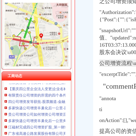
之公司增资须知
"Authorization"
{"Post":{"":{"is
四公里公司增资
"snapshot
中工国际关于向中白工业园区开发股份有限公司增资的关联交易公告
值、"updated":n
[收购]诚志股份：关于全资子公司珠海诚志通发展有限公司增资以及收
16T03:37:13.00
银行系金融租赁土豪式增资：四公司资本金总和增长200%-银行频道-
股东会决议\u003
代办公司增资垫资验资实缴
为扩张中式快餐连锁业务百福控股（01488）向4家餐饮公司增资_证券
公司增资流程\u00
公司增资你需要了解的四种方式！_会计网
"excerptTitle":""
有限责任公司增资四个增资流程_亚居投资_新浪博客
工商动态
【重庆四公里企业法人变更|企业名称变更|企业地址变更】-重庆赶集网
"commentPe
有限责任公司增资的所需的四个条件_搜狐科技_搜狐网
四公司增资发等获批-股票频道-金融界
"annota
多家快递公司增资丰巢化后一公里-新北洋（002376）-股票行中
贵公司增资公司如何增资公司增资流程_贵州金诚誉财税管理有限
ti
多家快递公司增资丰巢化后一公里|每经App
江磁材完成四公司增资扩股_第一财经
onAction":[],"w
广东省高速公路发展股份有限公司关于向佛开高速公路有限公司增资扩
提高公司的资
【58同城】重庆南岸四公里内资公司注册服务_内资公司注册代理_内资