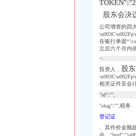
TOKEN":"2|
代办公司增资垫资验资实缴
为扩张中式快餐连锁业务百福控股（01488）向4家餐饮公司增资_证券
股东会决
公司增资你需要了解的四种方式！_会计网
有限责任公司增资四个增资流程_亚居投资_新浪博客
公司增资的四大注意事
【重庆四公里企业法人变更|企业名称变更|企业地址变更】-重庆赶集网
\u003C\u00
有限责任公司增资的所需的四个条件_搜狐科技_搜狐网
在银行单据“
"
四公司增资发等获批-股票频道-金融界
立后六个月内
多家快递公司增资丰巢化后一公里-新北洋（002376）-股票行中
贵公司增资公司如何增资公司增资流程_贵州金诚誉财税管理有限
一、
多家快递公司增资丰巢化后一公里|每经App
股东
江磁材完成四公司增资扩股_第一财经
投资人，
广东省高速公路发展股份有限公司关于向佛开高速公路有限公司增资扩
\u003C\u00
【58同城】重庆南岸四公里内资公司注册服务_内资公司注册代理_内资
相关证件至会计师事
四基金公司增资：多路资金“抄底”？_第一财经
多家快递公司增资丰巢,后者获20亿元融资|钛快讯_搜狐财经_搜狐网
"id":"",
德豪润达：关于对子公司珠海凯雷电机有限公司增资的公告_德豪润达
"slug":"",税务
湖北宜化：对雷波县华瑞矿业有限公司增资_湖北宜化（000422）股吧
[公告]雏鹰农牧：关于对子公司增资的公告-[中财网]
登记证
光正集团：拟增资及收购巴州伟博公路养护服务有限公司部分股权的可
兆新股份：关于对参股子公司青海锦泰钾肥有限公司进行增资的公告
、其作价金额超
【58同城】重庆南岸四公里验资开户服务_验资开户公司_验资开户办理
会。"href":"\u0