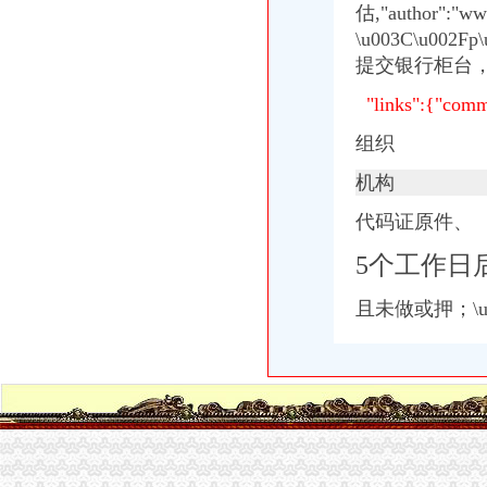
估,"author":
\u003C\u00
提交银
行柜台
"links":{"comm
组织
机构
代码证原件、
5个工作日
且未做或押；\u00