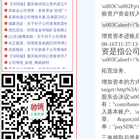
四基金公司增资：多路资金“抄底”？_第一财经
\u003C\u00
多家快递公司增资丰巢,后者获20亿元融资|钛快讯_搜狐财经_搜狐网
验资户资金转
德豪润达：关于对子公司珠海凯雷电机有限公司增资的公告_德豪润达
湖北宜化：对雷波县华瑞矿业有限公司增资_湖北宜化（000422）股吧
\u003Cahref=\"h
[公告]雏鹰农牧：关于对子公司增资的公告-[中财网]
光正集团：拟增资及收购巴州伟博公路养护服务有限公司部分股权的可
增资资本进账后与会
兆新股份：关于对参股子公司青海锦泰钾肥有限公司进行增资的公告
08-16T11:37:13
【58同城】重庆南岸四公里验资开户服务_验资开户公司_验资开户办理
资是指公
公司增资_标签_网易财经
\u003Cahref=\"h
四基金公司增资：多路资金抄底-基金频道-和讯网
中国铝业4家下属公司转股：拟引8家机构共增资126亿_凤凰财经
拓宽业务、
云南景谷林业股份有限公司关于向全资子公司进行增资的公告_网易新闻
中海集运关于深圳一海通全球供应链管理有限公司增资扩股暨本公司放
增加资本的方
中国石化：关于中石化川气东送天然气管道有限公司增资引进投资者的
target=http%3A
易世达（）-公司公告-易世达：关于公司增资海南亚希投资有限
股东会决议\u003C\
今年以来信托公司增资潮起_网易新闻
有："contribut
【58同城】重庆南岸四公里资质证书办理_企业资质代理_资质代办机构
入基本账户。\u00
州信息全资子公司向全资孙公司增资4000万美元_TechWeb
章、 &
quot;ti
【重庆四公里公司资质认证|企业资质认证|企业认证网】-重庆赶集网
今年以来信托公司增资潮起|信托_凤凰财经
单："paySDK":"ht
智光电气：关于广州供电局有限公司拟增资南电能源综合利用股份有限
三单领取后带
公司关于中石化川气东送天然气管道有限公司增资引进投资者的公告|