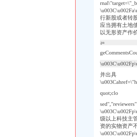
rnal\"target=\
四川泸天化股份有限公司董事会四届六次会议决议公告-基金频道-和讯网
\u003C\u
泸天化：关于对宁夏捷美丰友化工有限公司增资的公告_证券之星
行新股或者转
四川泸天化股份有限公司董事会四届六次会议决议公告-券频道-和讯网
应当拥有土地使用权；
四川泸天化股份有限公司董事会四届六次会议决议公告-券频道-和讯网
以无形资产作价
暴风镜增资获多家公司追捧虚拟现实受关注|暴风镜|虚拟现实_互联
[公司]珠海中富拟对四子公司增资合计4028万元-股票频道-和讯网
;pa
方大钢科技股份有限公司对控股子公司增资公告
【重庆四公里税务登记|税务登记证办理|代理税务登记】-重庆赶集网
geCommentsCou
深圳市兆新能源股份有限公司关于对参股子公司青海锦泰钾肥有限公
\u003C\u002
并出具
\u003Cahref=\"h
quot;clo
sed","rev
\u003C\u00
级以上科技主管部门认
资的实物资产不
\u003C\u00