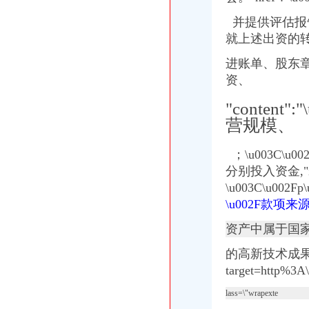
公司增资_标签_网易财经
四基金公司增资：多路资金抄底-基金频道-和讯网
并提供评估报告；\u
中国铝业4家下属公司转股：拟引8家机构共增资126亿_凤凰财经
就上述出资的
云南景谷林业股份有限公司关于向全资子公司进行增资的公告_网易新闻
进账单、股东
中海集运关于深圳一海通全球供应链管理有限公司增资扩股暨本公司放
中国石化：关于中石化川气东送天然气管道有限公司增资引进投资者的
资、
易世达（）-公司公告-易世达：关于公司增资海南亚希投资有限
"conten
今年以来信托公司增资潮起_网易新闻
【58同城】重庆南岸四公里资质证书办理_企业资质代理_资质代办机构
营规模、
州信息全资子公司向全资孙公司增资4000万美元_TechWeb
【重庆四公里公司资质认证|企业资质认证|企业认证网】-重庆赶集网
；\u003C\u0
今年以来信托公司增资潮起|信托_凤凰财经
分别投入资金,
智光电气：关于广州供电局有限公司拟增资南电能源综合利用股份有限
\u003C\u00
公司关于中石化川气东送天然气管道有限公司增资引进投资者的公告|
\u002F款项来源
公司关于中石化川气东送天然气管道有限公司增资引进投资者的公告|
：大秦铁路关于收购山西太兴铁路有限责任公司70%股权并增
资产中属于国
万马股份（002276）-公司公告-万马股份：关于使用募集资金对子公司
[关联交易]广汇股份（）关于向＂新疆新能源公司有限公司＂进
的高新技术成
雏鹰农牧（002477）关于对子公司增资的公告_雏鹰农牧（002477）
target=http%3
威华股份增资四公司以落实募集资金投向-银行频道-和讯网
lass=\"wrapexte
湖北宜化：对雷波县华瑞矿业有限公司增资_股票频道_同花顺财经
[关联交易]中工国际：关于向中白工业园区开发股份有限公司增资的关