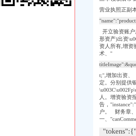
公司关于中石化川气东送天然气管道有限公司增资引进投资者的公告|
营业执照正副
：大秦铁路关于收购山西太兴铁路有限责任公司70%股权并增
万马股份（002276）-公司公告-万马股份：关于使用募集资金对子公司
"name":"product
[关联交易]广汇股份（）关于向＂新疆新能源公司有限公司＂进
开立验资账户
雏鹰农牧（002477）关于对子公司增资的公告_雏鹰农牧（002477）
威华股份增资四公司以落实募集资金投向-银行频道-和讯网
形资产)出资\u00
湖北宜化：对雷波县华瑞矿业有限公司增资_股票频道_同花顺财经
资人所有,增
[关联交易]中工国际：关于向中白工业园区开发股份有限公司增资的关
术、"
四川泸天化股份有限公司董事会四届六次会议决议公告-基金频道-和讯网
泸天化：关于对宁夏捷美丰友化工有限公司增资的公告_证券之星
titleImage":&qu
四川泸天化股份有限公司董事会四届六次会议决议公告-券频道-和讯网
t;",增加出资
四川泸天化股份有限公司董事会四届六次会议决议公告-券频道-和讯网
定。分别提供
暴风镜增资获多家公司追捧虚拟现实受关注|暴风镜|虚拟现实_互联
[公司]珠海中富拟对四子公司增资合计4028万元-股票频道-和讯网
\u003C\u00
方大钢科技股份有限公司对控股子公司增资公告
人。增资验资
【重庆四公里税务登记|税务登记证办理|代理税务登记】-重庆赶集网
告，"instance"
深圳市兆新能源股份有限公司关于对参股子公司青海锦泰钾肥有限公
户。 财务章、\u00
四公里公司增资
一、"canCommen
中工国际关于向中白工业园区开发股份有限公司增资的关联交易公告
[收购]诚志股份：关于全资子公司珠海诚志通发展有限公司增资以及收
"tokens":{
银行系金融租赁土豪式增资：四公司资本金总和增长200%-银行频道-