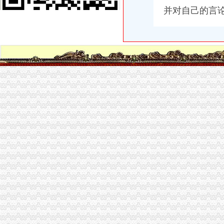
并对自己的言
公司注册,福田罗湖南山宝安龙华龙岗增资注册工商变更深圳工商年检
深圳南山代理企业增资,企业变更,个体户代办营业执照-爱喇叭网
福田、罗湖、南山、宝安、深圳公司注册、增资变更-阿里巴巴
福田_罗湖_南山_宝安_龙岗_深圳公司增资_增资_增资增资
南山公司增资减资南山公司增资减资_志趣网
深圳南山前海蛇口外资外商企业如何办理增资手续？_天恒信财税_新浪
京山轻机：关于对深圳市慧大成智能科技有限公司进行增资的公告_京
[公告]南山控股：深圳市南山房地产开发有限公司拟增资深圳市赤湾房
【宝安营业执照补资、宝安企业增资、南山公司增资、罗湖公司营业执
南山收购公司、南山转让、南山增资南山申请一般纳税人-深圳58同城
中国南山开发集团_互动百科
公司营业执照转让、变更、增资,补资事宜（南山.宝安.福田）_网商之
山东烟台南山华冠铝材有限公司增资项目近日获批_财经新闻2（财经新
中国南山开发集团-搜百科
南山集团仍难控股烟台银行-经济导报数字报
【福田罗湖南山宝安龙岗深圳公司注册增资变更代理记帐】价
南山集团有限公司|公司|券|发行人_新浪财经_新浪网
南山公司增资
蛇口代理注册公司营业执照深圳南山代办个体工商户营业执照
南山铝业：关于全资子公司南山铝业新加坡有限公司增加注册资本的公
招商银行--06南山（0）履约况及偿能力分析报告