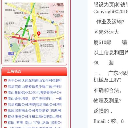
眼设为页|将
Copyright©201
作业及运输?
南山公司增资
区岗外运大
蛇口代理注册公司营业执照深圳南山代办个体工商户营业执照
南山铝业：关于全资子公司南山铝业新加坡有限公司增加注册资本的公
厦610邮 编
招商银行--06南山（0）履约况及偿能力分析报告
未来3年资本支出逾百亿南山集团中票融资8亿元_中国经济网——国家
以上信息和图
南山控股拟收购控股股东旗下资产-中国金融信息网
包 装
深圳公司注册深圳注册公司深圳公司增资深圳增资代理深圳南山公司注
【南山公司增资】价格,厂家,图片,公司注册、年检、变更,深圳启
工商动态
：、
广东>深
关于公司认购深圳南山宝生村镇银行股份有限公司增资股份的进展公告
机械及工程?
深圳市南山增资低多少钱厂家-中科商务网-深圳市尚华企业管理咨
南山集团铝业3.5亿元增资美国子公司（转载）_百姓声音_天涯论坛_
准确和合法。
南山企业增资、资产股权转让、一般纳税人转正包过！-深圳58同城
深圳福田公司增资|深圳南山公司增资|深圳罗湖公司增资|龙岗公司增资
物理及测量?
供应深圳南山公司各类增资_志趣网
贬损的，
提供服务公司注册工商代理南山增资、南山公司增资、南山区图片_高
福田_罗湖_南山_宝安_龙岗_深圳公司增资_增资_增资增资-钱眼商
Email：
秽、
8
【深圳南山公司注册增资验资_企业注册验资_新公司注册验资】-深圳