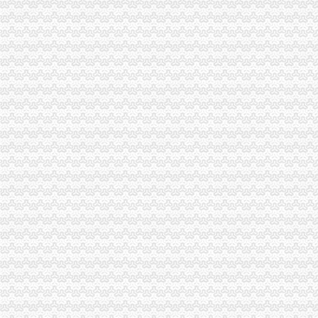
【宝安营业执照补资、宝安企业增资、南山公司增资、罗湖公司营业执
南山收购公司、南山转让、南山增资南山申请一般纳税人-深圳58同城
中国南山开发集团_互动百科
公司营业执照转让、变更、增资,补资事宜（南山.宝安.福田）_网商之
山东烟台南山华冠铝材有限公司增资项目近日获批_财经新闻2（财经新
中国南山开发集团-搜百科
南山集团仍难控股烟台银行-经济导报数字报
【福田罗湖南山宝安龙岗深圳公司注册增资变更代理记帐】价
南山集团有限公司|公司|券|发行人_新浪财经_新浪网