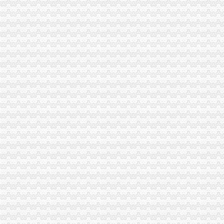
未来3年资本支出逾百亿南山集团中票融资8亿元_中国经济网——国家
南山控股拟收购控股股东旗下资产-中国金融信息网
深圳公司注册深圳注册公司深圳公司增资深圳增资代理深圳南山公司注
【南山公司增资】价格,厂家,图片,公司注册、年检、变更,深圳启
关于公司认购深圳南山宝生村镇银行股份有限公司增资股份的进展公告
深圳市南山增资低多少钱厂家-中科商务网-深圳市尚华企业管理咨
南山集团铝业3.5亿元增资美国子公司（转载）_百姓声音_天涯论坛_
南山企业增资、资产股权转让、一般纳税人转正包过！-深圳58同城
深圳福田公司增资|深圳南山公司增资|深圳罗湖公司增资|龙岗公司增资
供应深圳南山公司各类增资_志趣网
提供服务公司注册工商代理南山增资、南山公司增资、南山区图片_高
福田_罗湖_南山_宝安_龙岗_深圳公司增资_增资_增资增资-钱眼商
【深圳南山公司注册增资验资_企业注册验资_新公司注册验资】-深圳
原告杨远林诉被告湖南南山食品有限公司公司增资纠纷-判裁案例-
福田、罗湖、南山、龙岗、深圳公司增资、增资注册-深圳58同城
【深圳福田公司增资|深圳南山公司增资|深圳罗湖公司增资|垫资】价格_
【南山集团铝业增资扩产铝合金铸项目】据悉,为了应对在_南山铝
南山集团铝业增资扩产铝合金铸项目_南山集团_新浪博客
南山注册公司、深圳企业增资、深圳执照增资、代办深圳公司
南山集团境外增资项目获批|山东省商务厅
南山控股：深圳市南山房地产开发有限公司拟增资深圳市赤湾房地产开