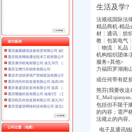
重庆市优研房地产营销策划有限公司
生活及学?
重庆伟尚科技发展有限公司 渝高100万 （工商注册）
重庆泰盛贷款咨询有限公司 渝高 （工商注册）
法规或国际法
重庆晒微科技有限公司 渝南3万 （工商注册）
精品商机-精品
重庆欧氏科技发展有限公司 渝九50万 （进出口权）
材┆通讯┆纺
重庆雷森堡网络科技有限公司 渝北10万 （工商注册）
重庆斯苔登托生物科技有限公司 渝南10万 （工商注册）
教┆包装电气
成功案例
重庆鑫聚建筑设备租赁有限公司 渝巴3万 （工商注册）
┆物流┆礼品
重庆凯誉网络通信技术工程有限公司 渝中300万 （工商变更）
机构组织团体/
重庆康洋机电有限公司 渝九30万 （进出口权）
服务>其他>
重庆宝鹰汽车销售有限公司
力福田罗湖南
重庆市优研房地产营销策划有限公司
重庆伟尚科技发展有限公司 渝高100万 （工商注册）
或任何带有贬
重庆泰盛贷款咨询有限公司 渝高 （工商注册）
重庆晒微科技有限公司 渝南3万 （工商注册）
熊芬[我要收
重庆欧氏科技发展有限公司 渝九50万 （进出口权）
E_Mail:qi
重庆雷森堡网络科技有限公司 渝北10万 （工商注册）
包括但不限于
重庆斯苔登托生物科技有限公司 渝南10万 （工商注册）
的内容；需严
重庆鑫聚建筑设备租赁有限公司 渝巴3万 （工商注册）
法规止的内容
重庆凯誉网络通信技术工程有限公司 渝中300万 （工商变更）
重庆康洋机电有限公司 渝九30万 （进出口权）
公司位置（地图）
电子及通讯钱眼网