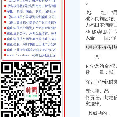
原告杨远林诉被告湖南南山食品有限公司公司增资纠纷-判裁案例-
6
福田、罗湖、南山、龙岗、深圳公司增资、增资注册-深圳58同城
-地 址：*
【深圳福田公司增资|深圳南山公司增资|深圳罗湖公司增资|垫资】价格_
【南山集团铝业增资扩产铝合金铸项目】据悉,为了应对在_南山铝
破坏民族团结
南山集团铝业增资扩产铝合金铸项目_南山集团_新浪博客
力福田罗
南山注册公司、深圳企业增资、深圳执照增资、代办深圳公司
86-移动电话：
南山集团境外增资项目获批|山东省商务厅
大全 回到页
南山控股：深圳市南山房地产开发有限公司拟增资深圳市赤湾房地产开
南山企业增资踊跃龙珠院增资500万美元,今年8月试业_新闻中心_
*用户不得粘
www.51szcaiwu.com深圳公司注册深圳注册公司深圳公司增资深圳增资
真：
速度决定生力福田罗湖南山公司增资快速代办-钱眼产品
【图】2016深圳南山超摆帐显账增资可银行流水_成都公司注册
化学及冶金?熊
山东南山铝业股份有限公司增资南山美国先进铝技术有限责任公司建设
数 量：博
【深圳南山注册验资增资_代办验资增资_企业验资增资】-深圳赶集网
南山铝业拟对控股子公司氧化铝公司增资1,875万美元_铝型材-中国建
深圳市华毅财
董你好,请问去年南山控股拟增资控股赤湾地产的计划目前进展如
南山营业执照南山公司注册南山增资1000元办理-深圳58同城
等法律、品 
南山区3亿元增资扶持总部经济可获300万_房产资讯-深圳房天下
何责任。封建
南山华冠铝材增资项目近日获批_型材专区_幕墙网
家法
律、
深圳公司增资增加注册资金深圳企业公司2015优惠季_深圳东来迎紫企
福田罗湖南山宝安龙岗公司注册增资变更年检代理记帐-钱眼商机
具威胁的，
增资完成_南山控股（002314）股吧_东方财富网股吧