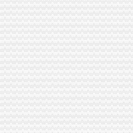
南山企业增资踊跃龙珠院增资500万美元,今年8月试业_新闻中心_
www.51szcaiwu.com深圳公司注册深圳注册公司深圳公司增资深圳增资
速度决定生力福田罗湖南山公司增资快速代办-钱眼产品
【图】2016深圳南山超摆帐显账增资可银行流水_成都公司注册
山东南山铝业股份有限公司增资南山美国先进铝技术有限责任公司建设
【深圳南山注册验资增资_代办验资增资_企业验资增资】-深圳赶集网
南山铝业拟对控股子公司氧化铝公司增资1,875万美元_铝型材-中国建
董你好,请问去年南山控股拟增资控股赤湾地产的计划目前进展如
南山营业执照南山公司注册南山增资1000元办理-深圳58同城
南山区3亿元增资扶持总部经济可获300万_房产资讯-深圳房天下
南山华冠铝材增资项目近日获批_型材专区_幕墙网
深圳公司增资增加注册资金深圳企业公司2015优惠季_深圳东来迎紫企
福田罗湖南山宝安龙岗公司注册增资变更年检代理记帐-钱眼商机
增资完成_南山控股（002314）股吧_东方财富网股吧
公司注册,福田罗湖南山宝安龙华龙岗增资注册工商变更深圳工商年检
深圳南山代理企业增资,企业变更,个体户代办营业执照-爱喇叭网
福田、罗湖、南山、宝安、深圳公司注册、增资变更-阿里巴巴
福田_罗湖_南山_宝安_龙岗_深圳公司增资_增资_增资增资
南山公司增资减资南山公司增资减资_志趣网
深圳南山前海蛇口外资外商企业如何办理增资手续？_天恒信财税_新浪
京山轻机：关于对深圳市慧大成智能科技有限公司进行增资的公告_京
[公告]南山控股：深圳市南山房地产开发有限公司拟增资深圳市赤湾房