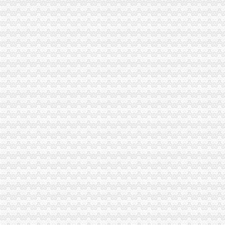
[公告]南山控股：深圳市南山房地产开发有限公司拟增资深圳市赤湾房
【宝安营业执照补资、宝安企业增资、南山公司增资、罗湖公司营业执
南山收购公司、南山转让、南山增资南山申请一般纳税人-深圳58同城
中国南山开发集团_互动百科
公司营业执照转让、变更、增资,补资事宜（南山.宝安.福田）_网商之
山东烟台南山华冠铝材有限公司增资项目近日获批_财经新闻2（财经新
中国南山开发集团-搜百科
南山集团仍难控股烟台银行-经济导报数字报
【福田罗湖南山宝安龙岗深圳公司注册增资变更代理记帐】价
南山集团有限公司|公司|券|发行人_新浪财经_新浪网