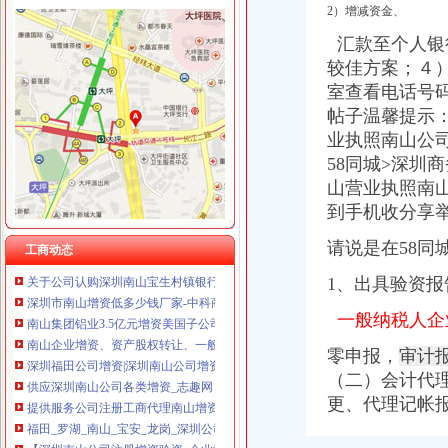
2）增减资金、
汇款至个人银
较佳方案；４）
室查看电话号码
南山公司增资
帖子温馨提示
蛇口代理注册公司营业执照深圳南山代办个体工商户营业执照
业执照南山公司
南山铝业：关于全资子公司南山铝业新加坡有限公司增加注册资本的公
招商银行--06南山（0）履约况及偿能力分析报告
58同城>深圳
未来3年资本支出逾百亿南山集团中票融资8亿元_中国经济网——国家
山营业执照南山公
南山控股拟收购控股股东旗下资产-中国金融信息网
到手机收分享
深圳公司注册深圳注册公司深圳公司增资深圳增资代理深圳南山公司注
【南山公司增资】价格,厂家,图片,公司注册、年检、变更,深圳启
请说是在58同
工商动态
关于公司认购深圳南山宝生村镇银行股份有限公司增资股份的进展公告
1、
出具验资报
深圳市南山增资低多少钱厂家-中科商务网-深圳市尚华企业管理咨
南山集团铝业3.5亿元增资美国子公司（转载）_百姓声音_天涯论坛_
一般纳税人企
南山企业增资、资产股权转让、一般纳税人转正包过！-深圳58同城
深圳福田公司增资|深圳南山公司增资|深圳罗湖公司增资|龙岗公司增资
零申报，
审计
供应深圳南山公司各类增资_志趣网
（二）会计代
提供服务公司注册工商代理南山增资、南山公司增资、南山区图片_高
更、
代理记帐
福田_罗湖_南山_宝安_龙岗_深圳公司增资_增资_增资增资-钱眼商
【深圳南山公司注册增资验资_企业注册验资_新公司注册验资】-深圳