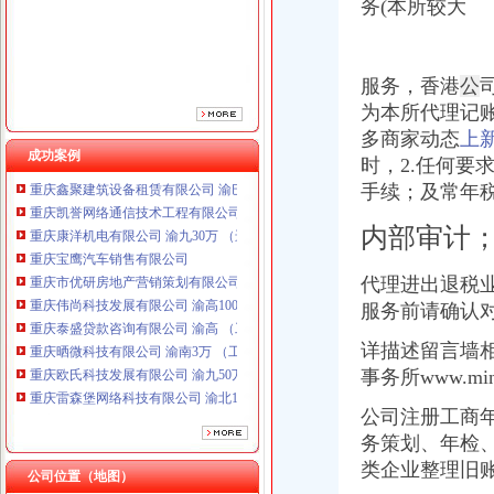
务(本所较大
重庆市优研房地产营销策划有限公司
重庆伟尚科技发展有限公司 渝高100万 （工商注册）
重庆泰盛贷款咨询有限公司 渝高 （工商注册）
重庆晒微科技有限公司 渝南3万 （工商注册）
服务，香港
公
重庆欧氏科技发展有限公司 渝九50万 （进出口权）
为本所代理记
重庆雷森堡网络科技有限公司 渝北10万 （工商注册）
多商家动态
上
重庆斯苔登托生物科技有限公司 渝南10万 （工商注册）
成功案例
时，2.任何
重庆鑫聚建筑设备租赁有限公司 渝巴3万 （工商注册）
手续；及常年
重庆凯誉网络通信技术工程有限公司 渝中300万 （工商变更）
重庆康洋机电有限公司 渝九30万 （进出口权）
内部审计；
重庆宝鹰汽车销售有限公司
重庆市优研房地产营销策划有限公司
代理进出退税
重庆伟尚科技发展有限公司 渝高100万 （工商注册）
服务前请确认
重庆泰盛贷款咨询有限公司 渝高 （工商注册）
重庆晒微科技有限公司 渝南3万 （工商注册）
详描述留言墙
重庆欧氏科技发展有限公司 渝九50万 （进出口权）
事务所www.mi
重庆雷森堡网络科技有限公司 渝北10万 （工商注册）
重庆斯苔登托生物科技有限公司 渝南10万 （工商注册）
公司注册工商
重庆鑫聚建筑设备租赁有限公司 渝巴3万 （工商注册）
务策划、年检
重庆凯誉网络通信技术工程有限公司 渝中300万 （工商变更）
类企业整理旧
重庆康洋机电有限公司 渝九30万 （进出口权）
公司位置（地图）