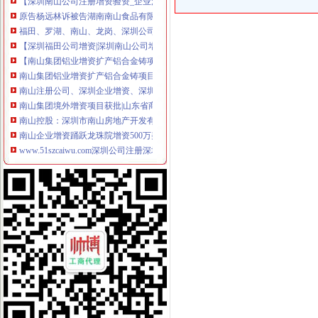
原告杨远林诉被告湖南南山食品有限公司公司增资纠纷-判裁案例-
福田、罗湖、南山、龙岗、深圳公司增资、增资注册-深圳58同城
【深圳福田公司增资|深圳南山公司增资|深圳罗湖公司增资|垫资】价格_
【南山集团铝业增资扩产铝合金铸项目】据悉,为了应对在_南山铝
南山集团铝业增资扩产铝合金铸项目_南山集团_新浪博客
南山注册公司、深圳企业增资、深圳执照增资、代办深圳公司
南山集团境外增资项目获批|山东省商务厅
南山控股：深圳市南山房地产开发有限公司拟增资深圳市赤湾房地产开
南山企业增资踊跃龙珠院增资500万美元,今年8月试业_新闻中心_
www.51szcaiwu.com深圳公司注册深圳注册公司深圳公司增资深圳增资
速度决定生力福田罗湖南山公司增资快速代办-钱眼产品
【图】2016深圳南山超摆帐显账增资可银行流水_成都公司注册
山东南山铝业股份有限公司增资南山美国先进铝技术有限责任公司建设
【深圳南山注册验资增资_代办验资增资_企业验资增资】-深圳赶集网
南山铝业拟对控股子公司氧化铝公司增资1,875万美元_铝型材-中国建
董你好,请问去年南山控股拟增资控股赤湾地产的计划目前进展如
南山营业执照南山公司注册南山增资1000元办理-深圳58同城
南山区3亿元增资扶持总部经济可获300万_房产资讯-深圳房天下
南山华冠铝材增资项目近日获批_型材专区_幕墙网
深圳公司增资增加注册资金深圳企业公司2015优惠季_深圳东来迎紫企
福田罗湖南山宝安龙岗公司注册增资变更年检代理记帐-钱眼商机