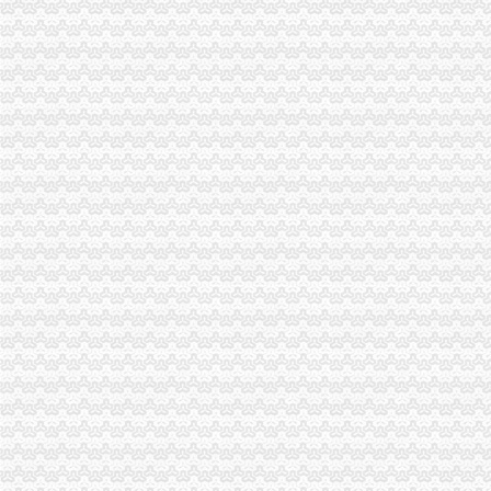
未来3年资本支出逾百亿南山集团中票融资8亿元_中国经济网——国家
南山控股拟收购控股股东旗下资产-中国金融信息网
深圳公司注册深圳注册公司深圳公司增资深圳增资代理深圳南山公司注
【南山公司增资】价格,厂家,图片,公司注册、年检、变更,深圳启
关于公司认购深圳南山宝生村镇银行股份有限公司增资股份的进展公告
深圳市南山增资低多少钱厂家-中科商务网-深圳市尚华企业管理咨
南山集团铝业3.5亿元增资美国子公司（转载）_百姓声音_天涯论坛_
南山企业增资、资产股权转让、一般纳税人转正包过！-深圳58同城
深圳福田公司增资|深圳南山公司增资|深圳罗湖公司增资|龙岗公司增资
供应深圳南山公司各类增资_志趣网
提供服务公司注册工商代理南山增资、南山公司增资、南山区图片_高
福田_罗湖_南山_宝安_龙岗_深圳公司增资_增资_增资增资-钱眼商
【深圳南山公司注册增资验资_企业注册验资_新公司注册验资】-深圳
原告杨远林诉被告湖南南山食品有限公司公司增资纠纷-判裁案例-
福田、罗湖、南山、龙岗、深圳公司增资、增资注册-深圳58同城
【深圳福田公司增资|深圳南山公司增资|深圳罗湖公司增资|垫资】价格_
【南山集团铝业增资扩产铝合金铸项目】据悉,为了应对在_南山铝
南山集团铝业增资扩产铝合金铸项目_南山集团_新浪博客
南山注册公司、深圳企业增资、深圳执照增资、代办深圳公司
南山集团境外增资项目获批|山东省商务厅
南山控股：深圳市南山房地产开发有限公司拟增资深圳市赤湾房地产开