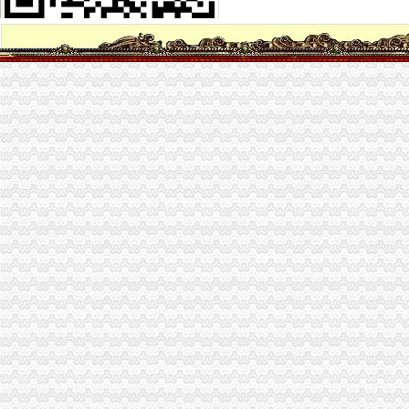
增资完成_南山控股（002314）股吧_东方财富网股吧
公司注册,福田罗湖南山宝安龙华龙岗增资注册工商变更深圳工商年检
深圳南山代理企业增资,企业变更,个体户代办营业执照-爱喇叭网
福田、罗湖、南山、宝安、深圳公司注册、增资变更-阿里巴巴
福田_罗湖_南山_宝安_龙岗_深圳公司增资_增资_增资增资
南山公司增资减资南山公司增资减资_志趣网
深圳南山前海蛇口外资外商企业如何办理增资手续？_天恒信财税_新浪
京山轻机：关于对深圳市慧大成智能科技有限公司进行增资的公告_京
[公告]南山控股：深圳市南山房地产开发有限公司拟增资深圳市赤湾房
【宝安营业执照补资、宝安企业增资、南山公司增资、罗湖公司营业执
南山收购公司、南山转让、南山增资南山申请一般纳税人-深圳58同城
中国南山开发集团_互动百科
公司营业执照转让、变更、增资,补资事宜（南山.宝安.福田）_网商之
山东烟台南山华冠铝材有限公司增资项目近日获批_财经新闻2（财经新
中国南山开发集团-搜百科
南山集团仍难控股烟台银行-经济导报数字报
【福田罗湖南山宝安龙岗深圳公司注册增资变更代理记帐】价
南山集团有限公司|公司|券|发行人_新浪财经_新浪网
南山公司增资
蛇口代理注册公司营业执照深圳南山代办个体工商户营业执照
南山铝业：关于全资子公司南山铝业新加坡有限公司增加注册资本的公
招商银行--06南山（0）履约况及偿能力分析报告