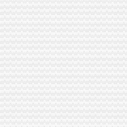
南山企业增资踊跃龙珠院增资500万美元,今年8月试业_新闻中心_
www.51szcaiwu.com深圳公司注册深圳注册公司深圳公司增资深圳增资
速度决定生力福田罗湖南山公司增资快速代办-钱眼产品
【图】2016深圳南山超摆帐显账增资可银行流水_成都公司注册
山东南山铝业股份有限公司增资南山美国先进铝技术有限责任公司建设
【深圳南山注册验资增资_代办验资增资_企业验资增资】-深圳赶集网
南山铝业拟对控股子公司氧化铝公司增资1,875万美元_铝型材-中国建
董你好,请问去年南山控股拟增资控股赤湾地产的计划目前进展如
南山营业执照南山公司注册南山增资1000元办理-深圳58同城
南山区3亿元增资扶持总部经济可获300万_房产资讯-深圳房天下
南山华冠铝材增资项目近日获批_型材专区_幕墙网
深圳公司增资增加注册资金深圳企业公司2015优惠季_深圳东来迎紫企
福田罗湖南山宝安龙岗公司注册增资变更年检代理记帐-钱眼商机
增资完成_南山控股（002314）股吧_东方财富网股吧
公司注册,福田罗湖南山宝安龙华龙岗增资注册工商变更深圳工商年检
深圳南山代理企业增资,企业变更,个体户代办营业执照-爱喇叭网
福田、罗湖、南山、宝安、深圳公司注册、增资变更-阿里巴巴
福田_罗湖_南山_宝安_龙岗_深圳公司增资_增资_增资增资
南山公司增资减资南山公司增资减资_志趣网
深圳南山前海蛇口外资外商企业如何办理增资手续？_天恒信财税_新浪
京山轻机：关于对深圳市慧大成智能科技有限公司进行增资的公告_京