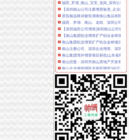
【深圳南山公司注册增资验资_企业注册验资_
原告杨远林诉被告湖南南山食品有限公司公司增
福田、罗湖、南山、龙岗、深圳公司增资、增资注
【深圳福田公司增资|深圳南山公司增资|深圳罗
【南山集团铝业增资扩产铝合金铸项目】据悉,
南山集团铝业增资扩产铝合金铸项目_南山集团
南山注册公司、深圳企业增资、深圳执照增资
南山集团境外增资项目获批|山东省商务厅
南山控股：深圳市南山房地产开发有限公司拟
南山企业增资踊跃龙珠院增资500万美元,今年8
www.51szcaiwu.com深圳公司注册深圳注
速度决定生力福田罗湖南山公司增资快速代办-
【图】2016深圳南山超摆帐显账增资可银行流
山东南山铝业股份有限公司增资南山美国先进
【深圳南山注册验资增资_代办验资增资_企业
南山铝业拟对控股子公司氧化铝公司增资1,875
董你好,请问去年南山控股拟增资控股赤湾地产
南山营业执照南山公司注册南山增资1000元办理
南山区3亿元增资扶持总部经济可获300万_房产
南山华冠铝材增资项目近日获批_型材专区_幕
深圳公司增资增加注册资金深圳企业公司2015