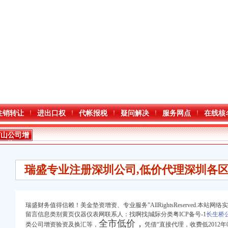
注销转让
进出口权
代帐报税
疑问解决
服务网点
在线核
南山公司增
资
瑞盛专业注册深圳公司,低价代理深圳各
瑞盛财务值得信赖！美金垫资增资、专业服务”AllRightsReserved.本站网络
留言信息类别黄页仪器仪表网联系人：找啊找|城际分类粤ICP备号-1
长生桥
全市低价，
类公司增资验资及换汇等，
凭借“直接代理，收费低2012年0