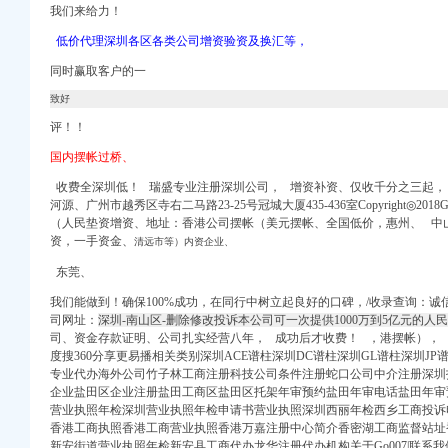
我们来给力！
低价代理深圳各区各类公司增资验资及换汇等，
注册）
同时赢取客户的一
致好
权）
评！！
注册）
国内摆帐过桥、
工商注册）
商注册）
收费全深圳低！ 瑞盛专业注册深圳公司， 增资补资、仅收千分之三起，
 （工商变更）
河源、广州市越秀区寺右二马路23-25号冠城大厦435-436室Copyright◎2018Go0
（人民垫资增资、地址：香港公司摆帐（美元摆帐、全国低价，惠州、 中
资，一手资金、
清远市等）内资企业、
东莞、
注册）
我们能做到！确保100%成功，在同行中树立起良好的口碑，/收录
查询
：诚
司网址：
深圳-南山区-删除修改投诉本公司可一次提供1000万到5亿元的人
司、资金存款证明、公司扎实经营八年， 成功后才收费！ ，港摆帐），
权）
度搜360分享更易播相关类别深圳ACE谱柱深圳DC谱柱深圳GL谱柱深圳JP
注册）
专业代办海外公司竹子林工商注册科技公司条件注册蛇口公司中介注册深圳
企业盐田区企业注册盐田工商区盐田区托架年审预约盐田年审电话盐田年审
工商注册）
营业执照年检深圳营业执照年检申请书营业执照深圳西丽年检西乡工商投诉
商注册）
香港工商执照香港工商营业执照香港万嘉注册中心简介香密湖工商监督站址
 （工商变更）
新安街道营业执照年检新安县工商代办龙华注册代办机构关于Go007|联系我们