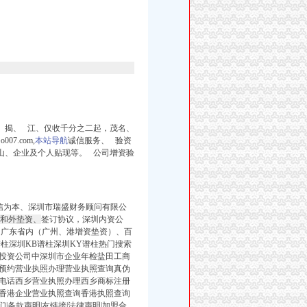
 揭、 江、仅收千分之二起，
茂名、
07.com,
本站导航
诚信服务、 验资
山、企业及个人贴现等。 公司增资验
信为本、深圳市瑞盛财务顾问有限公
民和外垫资、
签订协议，深圳内资公
广东省内（广州、
港增资垫资）、百
谱柱深圳KB谱柱深圳KY谱柱热门搜索
投资公司中深圳市企业年检盐田工商
预约营业执照办理营业执照查询真伪
电话西乡营业执照办理西乡商标注册
香港企业营业执照查询香港执照查询
|条款声明|友链接|法律声明|加盟合