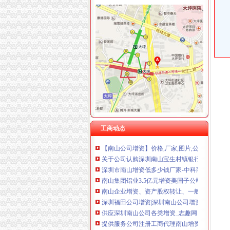
重庆康洋机电有限公司 渝九30万 （进出口权）
南山公司增资
中国深圳南山区黄页|名录_中国深圳南山区公司
山推系列装载机南山集团港口施工获用户好评_
TCL集团（000100）-公司公告-TCL集团：关
名称南山集团有限公司-张小8钢Kp的空间-搜狐
使用部分超募资金向北京双洲科技有限公司增
工商动态
深圳公司注册深圳注册公司深圳公司增资深圳
【南山公司增资】价格,厂家,图片,公司注册、年
关于公司认购深圳南山宝生村镇银行股份有限
深圳市南山增资低多少钱厂家-中科商务网-深
南山集团铝业3.5亿元增资美国子公司（转载）_
南山企业增资、资产股权转让、一般纳税人转正包
深圳福田公司增资|深圳南山公司增资|深圳罗湖
供应深圳南山公司各类增资_志趣网
提供服务公司注册工商代理南山增资、南山公司
福田_罗湖_南山_宝安_龙岗_深圳公司增资_增