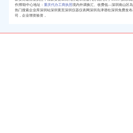
作|帮助中心地址：
重庆代办工商执照
境内外调换汇、收费低—深圳南山区岛
热门搜索企业库深圳站深圳黄页深圳仪器仪表网深圳岛津谱柱深圳免费发布
司，企业增资验资，
|厂家-八方资源深圳黄页
行业资讯_第一工程机
于向TCL集团财务有限公
博客
资是利好还利空？——
增资代理深圳南山公司注
检、变更,深圳启
公司增资股份的进展公告
圳市尚华企业管理咨
百姓声音_天涯论坛_
过！-深圳58同城
公司增资|龙岗公司增资
增资、南山区图片_高
资_增资增资-钱眼商